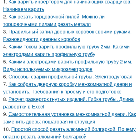
1.
Как варить инвертором для начинающих сварщиков.
Начинаем варить
2.
Как резать торцовочной пилой. Можно ли
торцовочными пилами резать металл
3.
Правильный запил дверных коробок своими руками.
Разновидности дверных коробов
4.
Каким током варить профильную трубу 2мм. Какими
электродами варить профильную трубу
5.
Какими электродами варить профильную трубу 2 мм.
Виды используемых микроэлектродов
6.
Способы сварки профильной трубы. Электродуговая
7.
Как собрать дверную коробку межкомнатной двери и
установить. Требования к проёму и его подготовке
8.
Расчет разверток гнутых изделий. Гибка трубы. Длина
развертки в Excel!
9.
Самостоятельная установка межкомнатной двери. Как
заменить дверь: пошаговая инструкция
10.
Простой способ резать алюминий болгаркой. Почему
опасно резать алюминий болгаркой