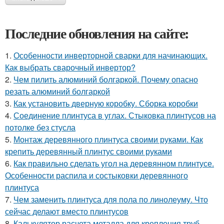
Последние обновления на сайте:
1.
Особенности инверторной сварки для начинающих.
Как выбрать сварочный инвертор?
2.
Чем пилить алюминий болгаркой. Почему опасно
резать алюминий болгаркой
3.
Как установить дверную коробку. Сборка коробки
4.
Соединение плинтуса в углах. Стыковка плинтусов на
потолке без стусла
5.
Монтаж деревянного плинтуса своими руками. Как
крепить деревянный плинтус своими руками
6.
Как правильно сделать угол на деревянном плинтусе.
Особенности распила и состыковки деревянного
плинтуса
7.
Чем заменить плинтуса для пола по линолеуму. Что
сейчас делают вместо плинтусов
8.
Калькулятор расчета металла для крепления труб.