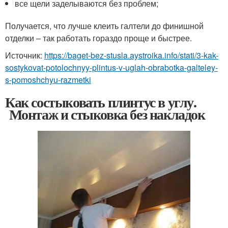
все щели заделываются без проблем;
Получается, что лучше клеить галтели до финишной
отделки – так работать гораздо проще и быстрее.
Источник:
https://baget-bez-stusla.aystroika.info/stati/3-kak-
sostykovat-potolochnyy-plintus-v-uglah-obrabotka-galteley-
s-pomoshchyu-razmetki
Как состыковать плинтус в углу.
Монтаж и стыковка без накладок