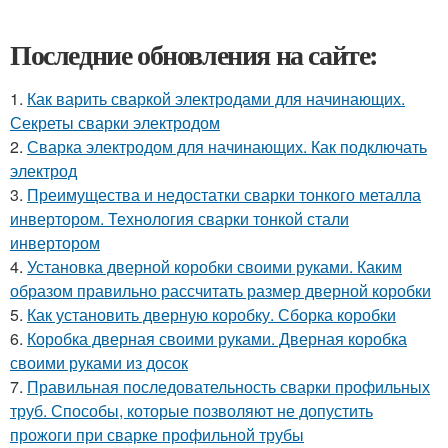
Последние обновления на сайте:
1.
Как варить сваркой электродами для начинающих.
Секреты сварки электродом
2.
Сварка электродом для начинающих. Как подключать
электрод
3.
Преимущества и недостатки сварки тонкого металла
инвертором. Технология сварки тонкой стали
инвертором
4.
Установка дверной коробки своими руками. Каким
образом правильно рассчитать размер дверной коробки
5.
Как установить дверную коробку. Сборка коробки
6.
Коробка дверная своими руками. Дверная коробка
своими руками из досок
7.
Правильная последовательность сварки профильных
труб. Способы, которые позволяют не допустить
прожоги при сварке профильной трубы