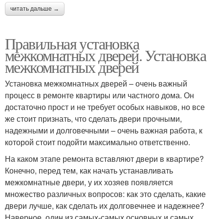
читать дальше →
Дверь без коробки
Металлические двери
Правильная установка
межкомнатных дверей. Установка
межкомнатных дверей
Конструкция для
Установка межкомнатных дверей – очень важный
Металлическая дверь
межкомнатной двери
процесс в ремонте квартиры или частного дома. Он
достаточно прост и не требует особых навыков, но все
же стоит признать, что сделать двери прочными,
надежными и долговечными – очень важная работа, к
Преимущества для
Двери с доборами
которой стоит подойти максимально ответственно.
межкомнатных дверей
На каком этапе ремонта вставляют двери в квартире?
Конечно, перед тем, как начать устанавливать
межкомнатные двери, у их хозяев появляется
множество различных вопросов: как это сделать, какие
двери лучше, как сделать их долговечнее и надежнее?
Наверное, один из самых-самых основных и самых