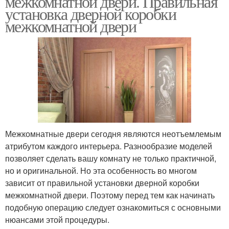
межкомнатной двери. Правильная
установка дверной коробки
межкомнатной двери
Коробка с дверью
Прямоугольные двери
Двери в доме
Двери без порога
Межкомнатные двери сегодня являются неотъемлемым
атрибутом каждого интерьера. Разнообразие моделей
Двери с порогом
Входная дверь
позволяет сделать вашу комнату не только практичной,
но и оригинальной. Но эта особенность во многом
зависит от правильной установки дверной коробки
межкомнатной двери. Поэтому перед тем как начинать
подобную операцию следует ознакомиться с основными
Двери в ванную и
Старая дверь
нюансами этой процедуры.