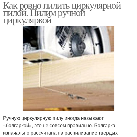
Как ровно пилить циркулярной
Приспособления для
Циркулярная пила
пилой. Пилим ручной
дисковой пилы
циркуляркой
Ручную циркулярную пилу иногда называют
«болгаркой», это не совсем правильно. Болгарка
изначально рассчитана на распиливание твердых