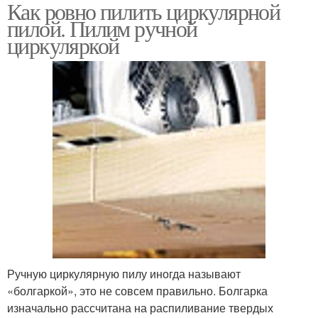
Как ровно пилить циркулярной
Ограничитель для
Циркулярная пила
пилой. Пилим ручной
циркулярной пилы
циркуляркой
Ручную циркулярную пилу иногда называют
«болгаркой», это не совсем правильно. Болгарка
изначально рассчитана на распиливание твердых