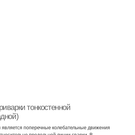
риварки тонкостенной
адной)
ым является поперечные колебательные движения
относительно продольной линии сварки. В