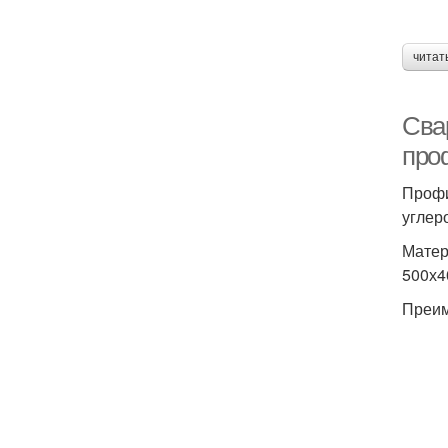
читат
Сва
про
Профи
углер
Матер
500х4
Преим