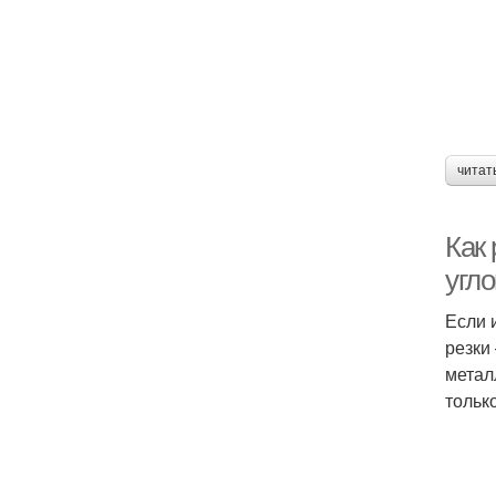
читат
Как 
угл
Если 
резки
метал
тольк