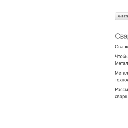
читат
Сва
Сварк
Чтобы
Метал
Метал
техно
Рассм
сварщ