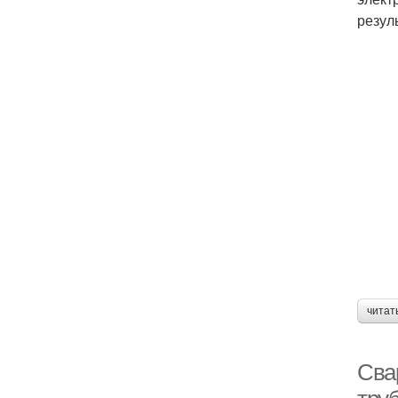
резул
читат
Сва