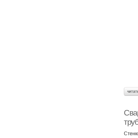
читат
Сва
тру
Стенк