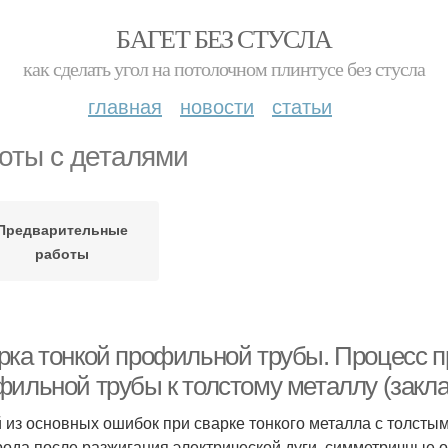
БАГЕТ БЕЗ СТУСЛА
как сделать угол на потолочном плинтусе без стусла
главная
новости
статьи
оты с деталями
Предварительные
работы
рка тонкой профильной трубы. Процесс п
фильной трубы к толстому металлу (закл
 из основных ошибок при сварке тонкого металла с толст
рода после разжигания электрической дуги, симметричные 