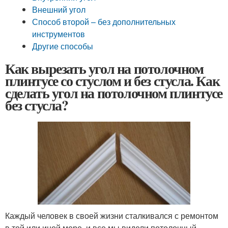
Внешний угол
Способ второй – без дополнительных
инструментов
Другие способы
Как вырезать угол на потолочном
плинтусе со стуслом и без стусла. Как
сделать угол на потолочном плинтусе
без стусла?
Каждый человек в своей жизни сталкивался с ремонтом
в той или иной мере, и все мы видели потолочный