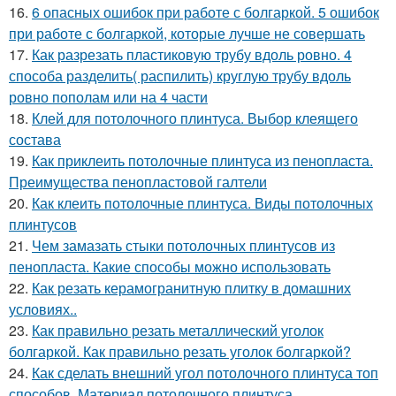
16.
6 опасных ошибок при работе с болгаркой. 5 ошибок
при работе с болгаркой, которые лучше не совершать
17.
Как разрезать пластиковую трубу вдоль ровно. 4
способа разделить( распилить) круглую трубу вдоль
ровно пополам или на 4 части
18.
Клей для потолочного плинтуса. Выбор клеящего
состава
19.
Как приклеить потолочные плинтуса из пенопласта.
Преимущества пенопластовой галтели
20.
Как клеить потолочные плинтуса. Виды потолочных
плинтусов
21.
Чем замазать стыки потолочных плинтусов из
пенопласта. Какие способы можно использовать
22.
Как резать керамогранитную плитку в домашних
условиях..
23.
Как правильно резать металлический уголок
болгаркой. Как правильно резать уголок болгаркой?
24.
Как сделать внешний угол потолочного плинтуса топ
способов. Материал потолочного плинтуса