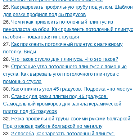
25.
Как разрезать профильную трубу под углом. Шаблон
для резки профиля под 45 градусов
26.
Чем и как приклеить потолочный плинтус из
пенопласта на обои. Как приклеить потолочный плинтус
на обои – пошаговая инструкция
27.
Как приклеить потолочный плинтус к натяжному
потолку. Виды
28.
Что такое стусло для плинтуса. Что это такое?
29.
Отрезание угла потолочного плинтуса с помощью
стусла. Как вырезать угол потолочного плинтуса с
помощью стусла
30.
Как отпилить угол 45 градусов. Подрезка «по месту»
31.
Станок для резки плитки под 45 градусов.
Самодельный кромкорез для запила керамической
плитки под 45 градусов
32.
Резка профильной трубы своими руками болгаркой.
Подготовка к работе болгаркой по металлу
33.
2 способа, как зарезать потолочный плинтус.