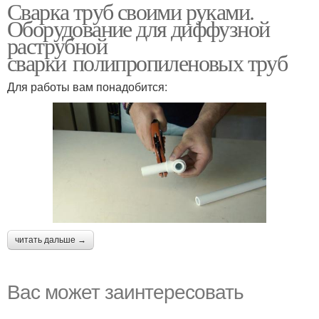
Сварка труб своими руками.
Пластиковые трубы
полипропиленовых
Оборудование для диффузной
труб
раструбной
сварки полипропиленовых труб
Трубы в
Для работы вам понадобится:
труднодоступных
местах
читать дальше →
Вас может заинтересовать