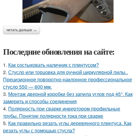
читать дальше →
Последние обновления на сайте:
1.
Как состыковать наличник с плинтусом?
2.
Стусло или торцовка для ручной циркулярной пилы..
Прецизионное поворотно-наклонное профессиональное
стусло 550 — 600 мм.
3.
Монтаж дверной коробки без запила углов под 45°. Как
замерить и способы соединения
4.
Полярность при сварке инвертором профильные
трубы. Понятие полярности тока при сварке
5.
Как правильно резать углы деревянного плинтуса. Как
резать углы с помощью стусла?