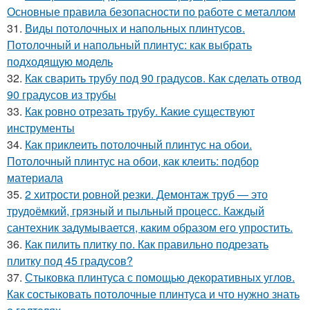
Основные правила безопасности по работе с металлом
31.
Виды потолочных и напольных плинтусов.
Потолочный и напольный плинтус: как выбрать
подходящую модель
32.
Как сварить трубу под 90 градусов. Как сделать отвод
90 градусов из трубы
33.
Как ровно отрезать трубу. Какие существуют
инструменты
34.
Как приклеить потолочный плинтус на обои.
Потолочный плинтус на обои, как клеить: подбор
материала
35.
2 хитрости ровной резки. Демонтаж труб — это
трудоёмкий, грязный и пыльный процесс. Каждый
сантехник задумывается, каким образом его упростить.
36.
Как пилить плитку по. Как правильно подрезать
плитку под 45 градусов?
37.
Стыковка плинтуса с помощью декоративных углов.
Как состыковать потолочные плинтуса и что нужно знать