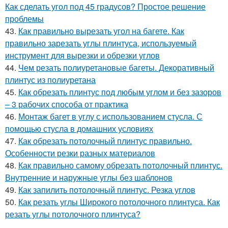
Как сделать угол под 45 градусов? Простое решение
проблемы
43.
Как правильно вырезать угол на багете. Как
правильно зарезать углы плинтуса, используемый
инструмент для вырезки и обрезки углов
44.
Чем резать полиуретановые багеты. Декоративный
плинтус из полиуретана
45.
Как обрезать плинтус под любым углом и без зазоров
– 3 рабочих способа от практика
46.
Монтаж багет в углу с использованием стусла. С
помощью стусла в домашних условиях
47.
Как обрезать потолочный плинтус правильно.
Особенности резки разных материалов
48.
Как правильно самому обрезать потолочный плинтус.
Внутренние и наружные углы без шаблонов
49.
Как запилить потолочный плинтус. Резка углов
50.
Как резать углы Широкого потолочного плинтуса. Как
резать углы потолочного плинтуса?