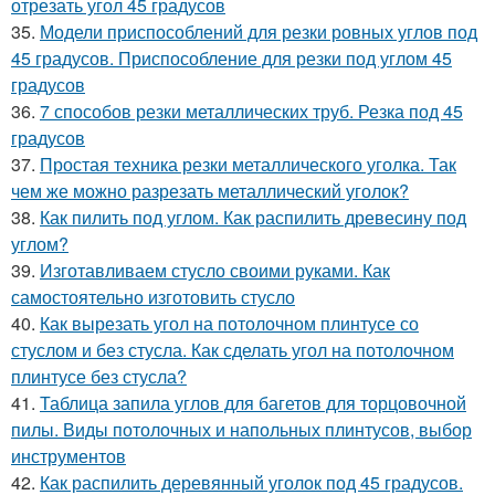
отрезать угол 45 градусов
35.
Модели приспособлений для резки ровных углов под
45 градусов. Приспособление для резки под углом 45
градусов
36.
7 способов резки металлических труб. Резка под 45
градусов
37.
Простая техника резки металлического уголка. Так
чем же можно разрезать металлический уголок?
38.
Как пилить под углом. Как распилить древесину под
углом?
39.
Изготавливаем стусло своими руками. Как
самостоятельно изготовить стусло
40.
Как вырезать угол на потолочном плинтусе со
стуслом и без стусла. Как сделать угол на потолочном
плинтусе без стусла?
41.
Таблица запила углов для багетов для торцовочной
пилы. Виды потолочных и напольных плинтусов, выбор
инструментов
42.
Как распилить деревянный уголок под 45 градусов.