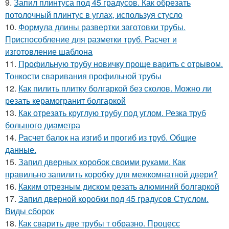
9.
Запил плинтуса под 45 градусов. Как обрезать
потолочный плинтус в углах, используя стусло
10.
Формула длины развертки заготовки трубы.
Приспособление для разметки труб. Расчет и
изготовление шаблона
11.
Профильную трубу новичку проще варить с отрывом.
Тонкости сваривания профильной трубы
12.
Как пилить плитку болгаркой без сколов. Можно ли
резать керамогранит болгаркой
13.
Как отрезать круглую трубу под углом. Резка труб
большого диаметра
14.
Расчет балок на изгиб и прогиб из труб. Общие
данные.
15.
Запил дверных коробок своими руками. Как
правильно запилить коробку для межкомнатной двери?
16.
Каким отрезным диском резать алюминий болгаркой
17.
Запил дверной коробки под 45 градусов Стуслом.
Виды сборок
18.
Как сварить две трубы т образно. Процесс