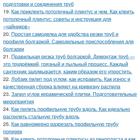
подготовки и соединения труб
19.
Как приклеить потолочный плинтус и чем. Как клеить
потолочный плинтус: советы и инструкция для
«чайников»
20.
Простая самоделка для удобства резки труб и
профиля болгаркой. Самодельные приспособления для
болгарки
21.
Правильная резка труб болгаркой. Демонтаж труб —
это трудоёмкий, грязный и пыльный процесс. Каждый
сантехник задумывается, каким образом его упростить.
22.
Лобзик пилит под углом, как исправить. Как износ и
качественная сборка влияют на кривизну распила
23.
Запил углов керамической плитки. Подготовительные
мероприятия
24.
Как пилить профильную трубу вдоль. Как идеально
распилить стальную трубу вдоль
25.
Как равномерно разрезать профильную трубу
поперек
26.
Как клеить потолочные плинтусы из пенопласта и как