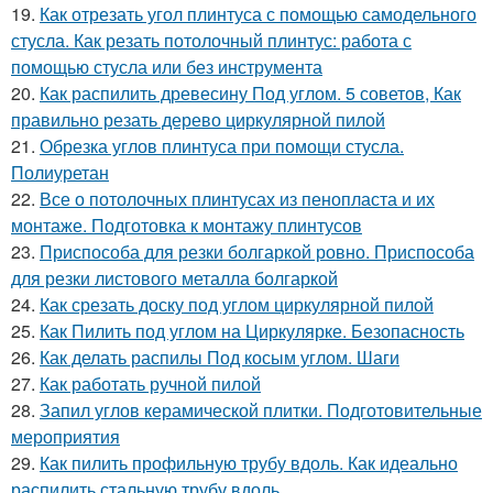
19.
Как отрезать угол плинтуса с помощью самодельного
стусла. Как резать потолочный плинтус: работа с
помощью стусла или без инструмента
20.
Как распилить древесину Под углом. 5 советов, Как
правильно резать дерево циркулярной пилой
21.
Обрезка углов плинтуса при помощи стусла.
Полиуретан
22.
Все о потолочных плинтусах из пенопласта и их
монтаже. Подготовка к монтажу плинтусов
23.
Приспособа для резки болгаркой ровно. Приспособа
для резки листового металла болгаркой
24.
Как срезать доску под углом циркулярной пилой
25.
Как Пилить под углом на Циркулярке. Безопасность
26.
Как делать распилы Под косым углом. Шаги
27.
Как работать ручной пилой
28.
Запил углов керамической плитки. Подготовительные
мероприятия
29.
Как пилить профильную трубу вдоль. Как идеально
распилить стальную трубу вдоль