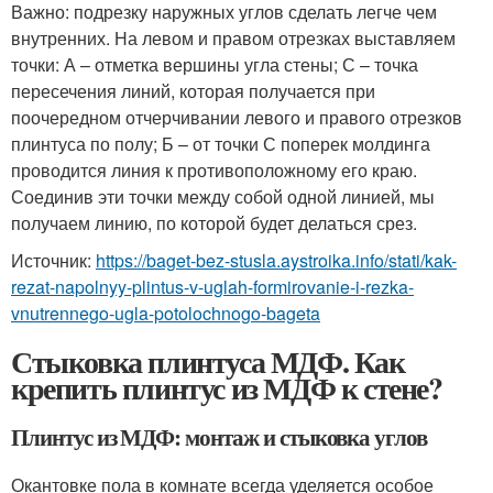
Важно: подрезку наружных углов сделать легче чем
внутренних. На левом и правом отрезках выставляем
точки: А – отметка вершины угла стены; С – точка
пересечения линий, которая получается при
поочередном отчерчивании левого и правого отрезков
плинтуса по полу; Б – от точки С поперек молдинга
проводится линия к противоположному его краю.
Соединив эти точки между собой одной линией, мы
получаем линию, по которой будет делаться срез.
Источник:
https://baget-bez-stusla.aystroika.info/stati/kak-
rezat-napolnyy-plintus-v-uglah-formirovanie-i-rezka-
vnutrennego-ugla-potolochnogo-bageta
Стыковка плинтуса МДФ. Как
крепить плинтус из МДФ к стене?
Плинтус из МДФ: монтаж и стыковка углов
Окантовке пола в комнате всегда уделяется особое