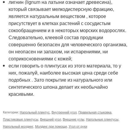
лигнин (lignum на латыни означает древесина),
который связывает мелкодисперсную фракцию,
является натуральным веществом , которое
присутствует в клетках растений с сосудистым
сокообращением и в некоторых морских водорослях.
Следовательно, клеевой состав продукции
совершенно безопасен для человеческого организма,
он неопасен ни запахом, ни испарениями, ни
соприкосновениями с кожей;
если говорить о плинтусах из этого материала, то у
них, пожалуй, наиболее высокая цена среди себе
подобных . Зато покрытие из натурального или
синтетического шпона делает их необычайно
красивыми.
Категории:
Напольный плинтус
,
Внутренний угол
,
Правильная стыковка
,
Пластиковые плинтусы
,
Внешний угол
,
Внешние углы
,
Напольные плинтусы
,
Напольный молдинг
,
Молдинг при помощи
,
Угол от руки