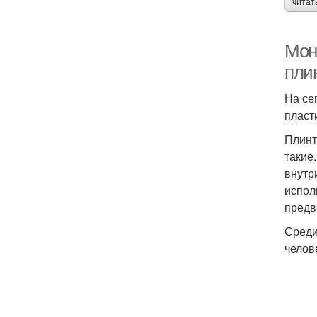
читат
Мон
пли
На се
пласт
Плинт
такие
внутр
испол
предв
Среди
челов