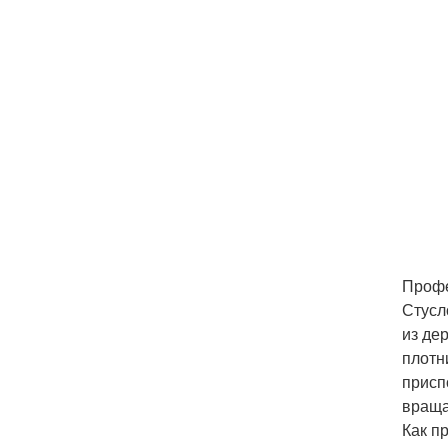
Профе
Стусл
из де
плотн
присп
враща
Как п