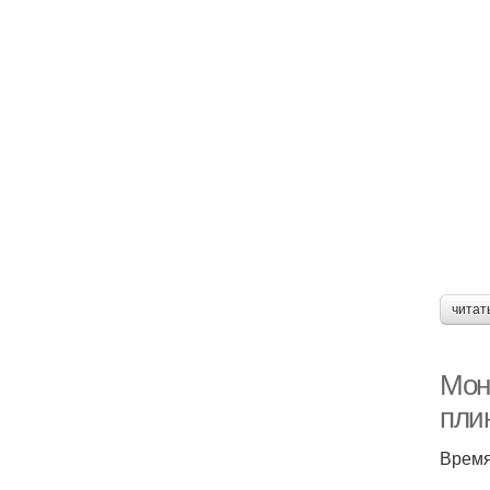
читат
Мон
пли
Время