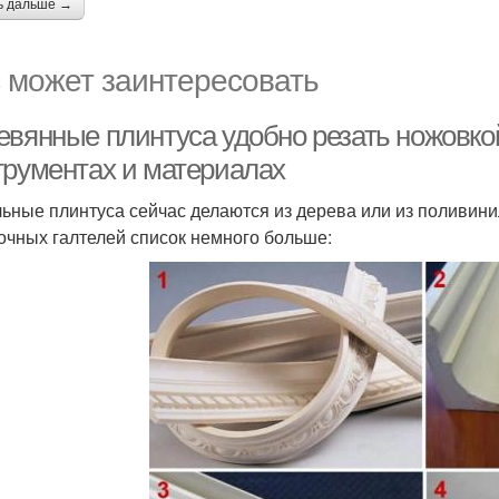
ь дальше →
 может заинтересовать
евянные плинтуса удобно резать ножовкой
трументах и материалах
ьные плинтуса сейчас делаются из дерева или из поливинил
очных галтелей список немного больше: