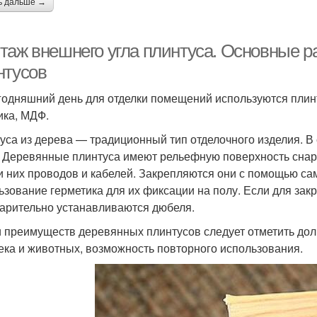
ь дальше →
таж внешнего угла плинтуса. Основные р
нтусов
годняшний день для отделки помещений используются плин
ика, МДФ.
уса из дерева — традиционный тип отделочного изделия. В
. Деревянные плинтуса имеют рельефную поверхность сна
и них проводов и кабелей. Закрепляются они с помощью сам
ьзование герметика для их фиксации на полу. Если для зак
арительно устанавливаются дюбеля.
 преимуществ деревянных плинтусов следует отметить долг
ека и животных, возможность повторного использования.