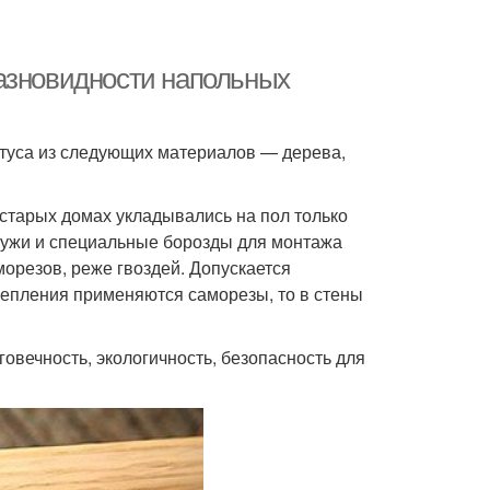
азновидности напольных
туса из следующих материалов — дерева,
 старых домах укладывались на пол только
ружи и специальные борозды для монтажа
орезов, реже гвоздей. Допускается
репления применяются саморезы, то в стены
овечность, экологичность, безопасность для