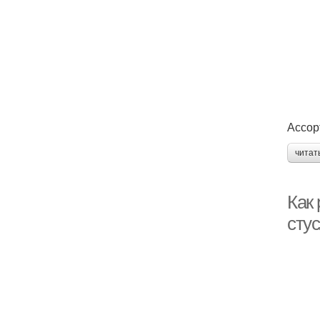
Ассор
читат
Как
сту