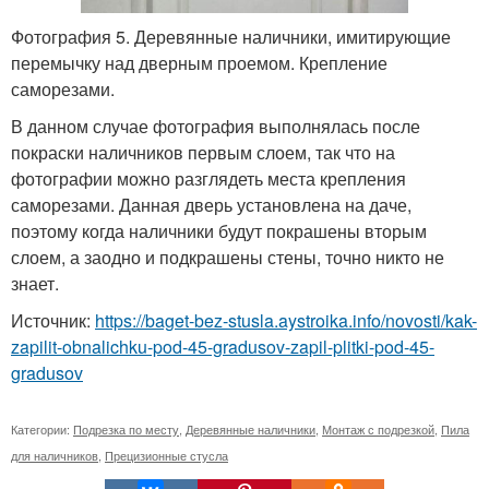
Фотография 5. Деревянные наличники, имитирующие
перемычку над дверным проемом. Крепление
саморезами.
В данном случае фотография выполнялась после
покраски наличников первым слоем, так что на
фотографии можно разглядеть места крепления
саморезами. Данная дверь установлена на даче,
поэтому когда наличники будут покрашены вторым
слоем, а заодно и подкрашены стены, точно никто не
знает.
Источник:
https://baget-bez-stusla.aystroika.info/novosti/kak-
zapilit-obnalichku-pod-45-gradusov-zapil-plitki-pod-45-
gradusov
Категории:
Подрезка по месту
,
Деревянные наличники
,
Монтаж с подрезкой
,
Пила
для наличников
,
Прецизионные стусла