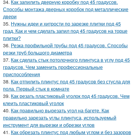
34.
Как запилить дверную коробку под 45 градусов.
Способы монтажа дверных коробок под металлические
двери
35.
Нужны идеи и хитрости по зарезке плитки под 45
град. Как и чем сделать запил под 45 градусов на торце
плитки?
36.
Резка профильной трубы под 45 градусов. Способы
резки труб большого диаметра
37.
Как сделать стык потолочного плинтуса в углу под 45
градусов. Чем заменить профессиональные
приспособления
38.
Как отпилить плинтус под 45 градусов без стусла для
пола. Первый стык в комнате
39.
Как резать пластиковый уголок под 45 градусов. Чем
клеить пластиковый уголок
40.
Как правильно вырезать угол на багете. Как
правильно зарезать углы плинтуса, используемый
инструмент для вырезки и обрезки углов
41.
Как обрезать плинтус под любым углом и без зазоров