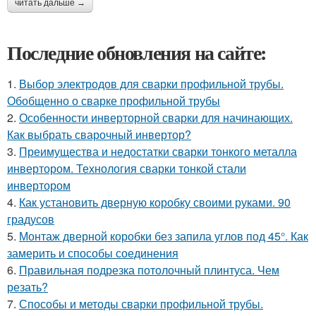
читать дальше →
Последние обновления на сайте:
1.
Выбор электродов для сварки профильной трубы.
Обобщенно о сварке профильной трубы
2.
Особенности инверторной сварки для начинающих.
Как выбрать сварочный инвертор?
3.
Преимущества и недостатки сварки тонкого металла
инвертором. Технология сварки тонкой стали
инвертором
4.
Как установить дверную коробку своими руками. 90
градусов
5.
Монтаж дверной коробки без запила углов под 45°. Как
замерить и способы соединения
6.
Правильная подрезка потолочный плинтуса. Чем
резать?
7.
Способы и методы сварки профильной трубы.