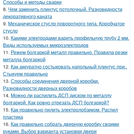
Способы и методы сварки
8.
Чем заменить плинтус потолочный. Разновидности
декоративного каната
9.
Механическое стусло поворотного типа. Коробчатое
стусло
10.
Какими электродами варить профильную трубу 2 мм.
Виды используемых микроэлектродов
11.
Режем болгаркой металл правильно. Правила резки
металла болгаркой
12.
Как аккуратно состыковать напольный плинтус при..
Стыкуем правильно
13.
Способы соединения дверной коробки.
Разновидности дверных коробов
14.
Можно ли распилить ДСП диском по металлу
болгаркой. Как ровно отрезать ДСП болгаркой?
15.
Как правильно пилить электролобзиком. Распил
пластика
16.
Как правильно собрать дверную коробку своими
руками. Выбор варианта установки двери