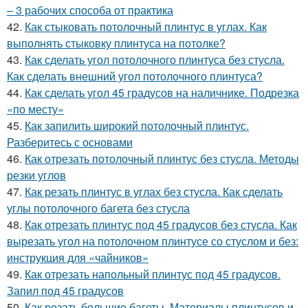
– 3 рабочих способа от практика
42.
Как стыковать потолочный плинтус в углах. Как
выполнять стыковку плинтуса на потолке?
43.
Как сделать угол потолочного плинтуса без стусла.
Как сделать внешний угол потолочного плинтуса?
44.
Как сделать угол 45 градусов на наличнике. Подрезка
«по месту»
45.
Как запилить широкий потолочный плинтус.
Разберитесь с основами
46.
Как отрезать потолочный плинтус без стусла. Методы
резки углов
47.
Как резать плинтус в углах без стусла. Как сделать
углы потолочного багета без стусла
48.
Как отрезать плинтус под 45 градусов без стусла. Как
вырезать угол на потолочном плинтусе со стуслом и без:
инструкция для «чайников»
49.
Как отрезать напольный плинтус под 45 градусов.
Запил под 45 градусов
50.
Как резать большие багеты. Материалы плинтусов и