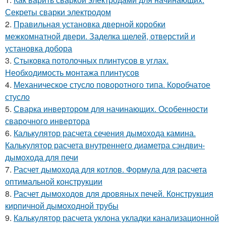
Секреты сварки электродом
2.
Правильная установка дверной коробки
межкомнатной двери. Заделка щелей, отверстий и
установка добора
3.
Стыковка потолочных плинтусов в углах.
Необходимость монтажа плинтусов
4.
Механическое стусло поворотного типа. Коробчатое
стусло
5.
Сварка инвертором для начинающих. Особенности
сварочного инвертора
6.
Калькулятор расчета сечения дымохода камина.
Калькулятор расчета внутреннего диаметра сэндвич-
дымохода для печи
7.
Расчет дымохода для котлов. Формула для расчета
оптимальной конструкции
8.
Расчет дымоходов для дровяных печей. Конструкция
кирпичной дымоходной трубы
9.
Калькулятор расчета уклона укладки канализационной