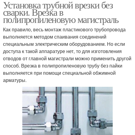
Установка трубной врезки без
Приспособление для
Врезки в трубу
сварки. Врезка в
врезки
полипропиленовую магистраль
Как правило, весь монтаж пластикового трубопровода
выполняется методом спаивания соединений
специальным электрическим оборудованием. Но если
доступа к такой аппаратуре нет, то для изготовления
отводов от главной магистрали можно применить другой
способ. Врезка в полипропиленовую трубу без пайки
выполняется при помощи специальной обжимной
арматуры.