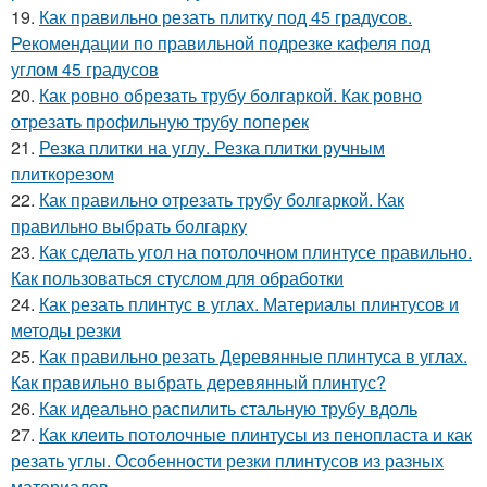
19.
Как правильно резать плитку под 45 градусов.
Рекомендации по правильной подрезке кафеля под
углом 45 градусов
20.
Как ровно обрезать трубу болгаркой. Как ровно
отрезать профильную трубу поперек
21.
Резка плитки на углу. Резка плитки ручным
плиткорезом
22.
Как правильно отрезать трубу болгаркой. Как
правильно выбрать болгарку
23.
Как сделать угол на потолочном плинтусе правильно.
Как пользоваться стуслом для обработки
24.
Как резать плинтус в углах. Материалы плинтусов и
методы резки
25.
Как правильно резать Деревянные плинтуса в углах.
Как правильно выбрать деревянный плинтус?
26.
Как идеально распилить стальную трубу вдоль
27.
Как клеить потолочные плинтусы из пенопласта и как
резать углы. Особенности резки плинтусов из разных
материалов