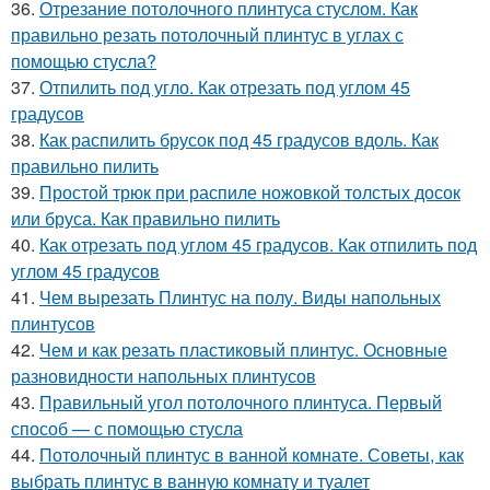
36.
Отрезание потолочного плинтуса стуслом. Как
правильно резать потолочный плинтус в углах с
помощью стусла?
37.
Отпилить под угло. Как отрезать под углом 45
градусов
38.
Как распилить брусок под 45 градусов вдоль. Как
правильно пилить
39.
Простой трюк при распиле ножовкой толстых досок
или бруса. Как правильно пилить
40.
Как отрезать под углом 45 градусов. Как отпилить под
углом 45 градусов
41.
Чем вырезать Плинтус на полу. Виды напольных
плинтусов
42.
Чем и как резать пластиковый плинтус. Основные
разновидности напольных плинтусов
43.
Правильный угол потолочного плинтуса. Первый
способ — с помощью стусла
44.
Потолочный плинтус в ванной комнате. Советы, как
выбрать плинтус в ванную комнату и туалет