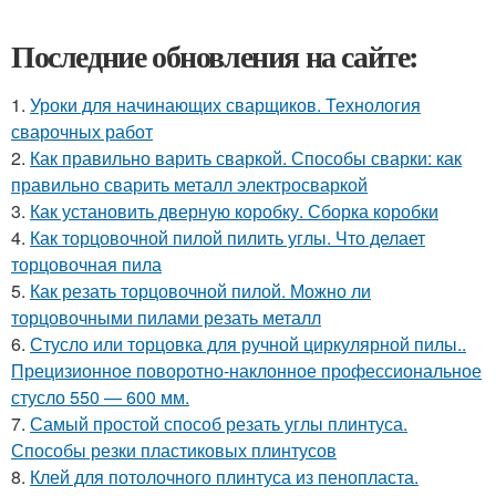
Последние обновления на сайте:
1.
Уроки для начинающих сварщиков. Технология
сварочных работ
2.
Как правильно варить сваркой. Способы сварки: как
правильно сварить металл электросваркой
3.
Как установить дверную коробку. Сборка коробки
4.
Как торцовочной пилой пилить углы. Что делает
торцовочная пила
5.
Как резать торцовочной пилой. Можно ли
торцовочными пилами резать металл
6.
Стусло или торцовка для ручной циркулярной пилы..
Прецизионное поворотно-наклонное профессиональное
стусло 550 — 600 мм.
7.
Самый простой способ резать углы плинтуса.
Способы резки пластиковых плинтусов
8.
Клей для потолочного плинтуса из пенопласта.