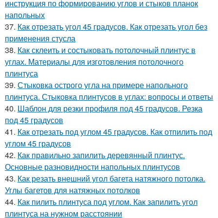
инструкция по формированию углов и стыков планок
напольных
37.
Как отрезать угол 45 градусов. Как отрезать угол без
применения стусла
38.
Как склеить и состыковать потолочный плинтус в
углах. Материалы для изготовления потолочного
плинтуса
39.
Стыковка острого угла на примере напольного
плинтуса. Стыковка плинтусов в углах: вопросы и ответы
40.
Шаблон для резки профиля под 45 градусов. Резка
под 45 градусов
41.
Как отрезать под углом 45 градусов. Как отпилить под
углом 45 градусов
42.
Как правильно запилить деревянный плинтус.
Основные разновидности напольных плинтусов
43.
Как резать внешний угол багета натяжного потолка.
Углы багетов для натяжных потолков
44.
Как пилить плинтуса под углом. Как запилить угол
плинтуса на нужном расстоянии