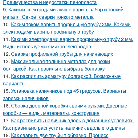
Преимущества и недостатки пенопласта
9.
Какими электродами лучше варить забор и тонкий
металл. Секрет сварки тонкого металла
10.
Каким током варить профильную трубу 2мм. Какими
электродами варить профильную трубу
11.
Какими электродами варить профильную трубу 2 мм.
Виды используемых микроэлектродов
12.
Сварка профильной трубы для начинающих
13.
Максимальная толщина металла для резки
болгаркой. Как правильно выбрать болгарку
14.
Как распилить арматуру болгаркой. Возможные
варианты
15.
Установка наличников под 45 градусов. Варианты
зарезки наличников
16.
Сборка дверной коробки своими руками. Дверные
коробки — виды, материалы, конструкция
17.
Как распилить наличник вдоль в домашних условиях.
Как правильно распустить наличник вдоль его длины
18.
Как сварить две трубы т образно. Процесс