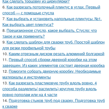
Как сделать торцовку из циркулярки?
6.
Как разрезать потолочный плинтус в углах. Первый
способ — с помощью стусла
7.
Как выбрать и установить напольные плинтусы. №1.
Как выбрать цвет плинтуса?
8.
Прецизионное стусло, какое выбрать. Стусло: что
такое и как применить?
9.
Как сделать шаблон для сварки труб. Простой шаблон
для резки профильной трубы
10.
Каким отрезным диском резать алюминий болгаркой
11.
Первый способ сборки дверной коробки на этом
завершен. Из каких элементов состоит дверная коробка
12.
Помогите собрать дверную коробку. Необходимые
материалы и инструменты
13.
Как разрезать пластиковую трубу вдоль ровно. 4
способа разделить( распилить) круглую трубу вдоль
ровно пополам или на 4 части
14.
Подготовка стыков труб под сварку. Подготовка труб
к сварке