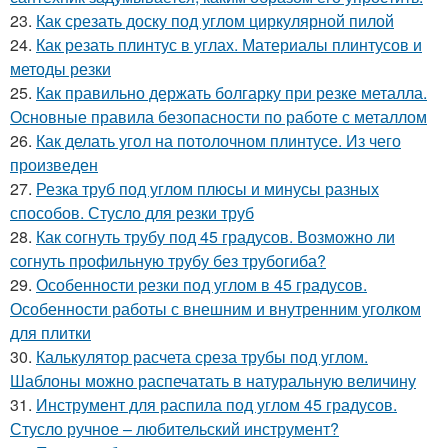
23.
Как срезать доску под углом циркулярной пилой
24.
Как резать плинтус в углах. Материалы плинтусов и
методы резки
25.
Как правильно держать болгарку при резке металла.
Основные правила безопасности по работе с металлом
26.
Как делать угол на потолочном плинтусе. Из чего
произведен
27.
Резка труб под углом плюсы и минусы разных
способов. Стусло для резки труб
28.
Как согнуть трубу под 45 градусов. Возможно ли
согнуть профильную трубу без трубогиба?
29.
Особенности резки под углом в 45 градусов.
Особенности работы с внешним и внутренним уголком
для плитки
30.
Калькулятор расчета среза трубы под углом.
Шаблоны можно распечатать в натуральную величину
31.
Инструмент для распила под углом 45 градусов.
Стусло ручное – любительский инструмент?