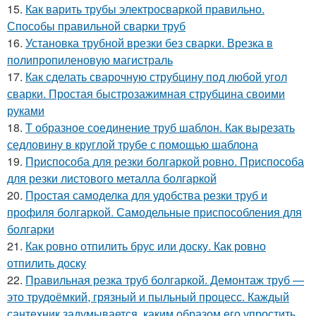
15.
Как варить трубы электросваркой правильно.
Способы правильной сварки труб
16.
Установка трубной врезки без сварки. Врезка в
полипропиленовую магистраль
17.
Как сделать сварочную струбцину под любой угол
сварки. Простая быстрозажимная струбцина своими
руками
18.
Т образное соединение труб шаблон. Как вырезать
седловину в круглой трубе с помощью шаблона
19.
Приспособа для резки болгаркой ровно. Приспособа
для резки листового металла болгаркой
20.
Простая самоделка для удобства резки труб и
профиля болгаркой. Самодельные приспособления для
болгарки
21.
Как ровно отпилить брус или доску. Как ровно
отпилить доску
22.
Правильная резка труб болгаркой. Демонтаж труб —
это трудоёмкий, грязный и пыльный процесс. Каждый
сантехник задумывается, каким образом его упростить.