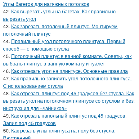
Углы багетов для натяжных потолков
42.
Как вырезать углы на багетах. Как правильно
вырезать угол
43.
Как зарезать потолочный плинтус. Монтируем
потолочный плинтус
44.
Правильный угол потолочного плинтуса. Первый
способ — с помощью стусла
45.
Потолочный плинтус в ванной комнате. Советы, как
выбрать плинтус в ванную комнату и туалет
46.
Как отрезать угол на плинтусе. Основные правила
47.
Как правильно запилить угол потолочного плинтуса.
С использованием стусла
48.
Как отрезать плинтус под 45 градусов без стусла. Как
вырезать угол на потолочном плинтусе со стуслом и без:
инструкция для «чайников»
49.
Как отрезать напольный плинтус под 45 градусов.
Запил под 45 градусов
50.
Как резать углы плинтуса на полу без стусла.
Внутренний