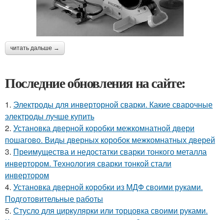
читать дальше →
Последние обновления на сайте:
1.
Электроды для инверторной сварки. Какие сварочные
электроды лучше купить
2.
Установка дверной коробки межкомнатной двери
пошагово. Виды дверных коробок межкомнатных дверей
3.
Преимущества и недостатки сварки тонкого металла
инвертором. Технология сварки тонкой стали
инвертором
4.
Установка дверной коробки из МДФ своими руками.
Подготовительные работы
5.
Стусло для циркулярки или торцовка своими руками.