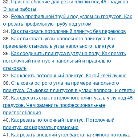
32.
Приспособление для резки плитки под 45 градусов.
Этапы работы
33.
Резка профильной трубы под углом 45 градусов. Как
отрезать профильную трубу под углом
34.
Как стыковать потолочный плинтус без перекосов
35.
Как стыковать углы напольного плинтуса. Как
правильно стыковать углы напольного плинтуса
36.
Как соединить плинтуса в углу на полу. Как резать
потолочный плинтус и напольный и правильно
стыковать
37.
Как клеить потолочный плинтус. Какой клей лучше
38.
Стыковка острого угла на примере напольного
плинтуса. Стыковка плинтусов в углах: вопросы и ответы
39.
Как сделать стык потолочного плинтуса в углу под 45
градусов. Чем заменить профессиональные
приспособления
40.
Как резать потолочный плинтус. Потолочный
плинтус: как нарезать правильно
41.
Как резать внешний угол багета натяжного потолка.