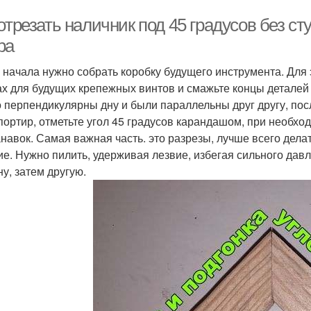
отрезать наличник под 45 градусов без с
ра
я начала нужно собрать коробку будущего инструмента. Для 
ах для будущих крепежных винтов и смажьте концы деталей 
о перпендикулярны дну и были параллельны друг другу, пос
портир, отметьте угол 45 градусов карандашом, при необх
анавок. Самая важная часть. это разрезы, лучше всего делат
ие. Нужно пилить, удерживая лезвие, избегая сильного дав
ну, затем другую.