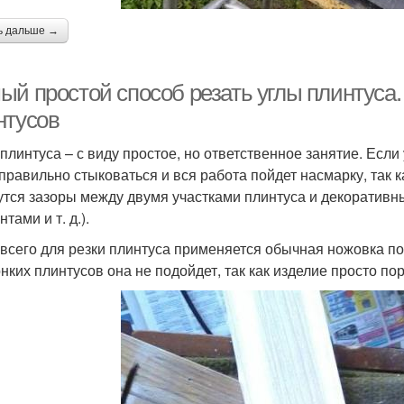
ь дальше →
ый простой способ резать углы плинтуса
нтусов
 плинтуса – с виду простое, но ответственное занятие. Если
 правильно стыковаться и вся работа пойдет насмарку, так к
утся зазоры между двумя участками плинтуса и декоративн
тами и т. д.).
всего для резки плинтуса применяется обычная ножовка по 
онких плинтусов она не подойдет, так как изделие просто по