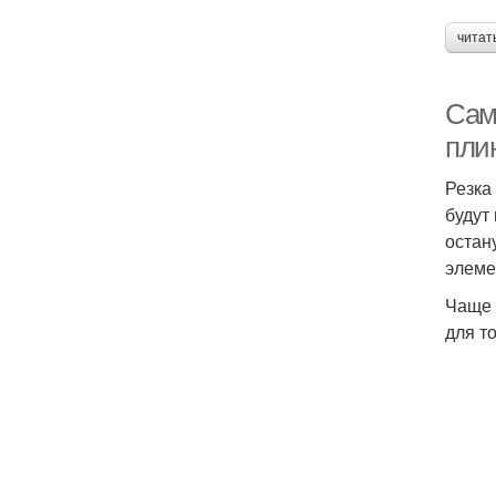
читат
Сам
пли
Резка
будут
остан
элемен
Чаще 
для т