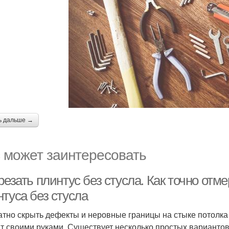
ь дальше →
 может заинтересовать
резать плинтус без стусла. Как точно отм
туса без стусла
атно скрыть дефекты и неровные границы на стыке потолка и
т своими руками. Существует несколько простых вариантов,