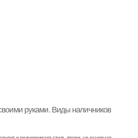
 своими руками. Виды наличников
лняет и подчеркивает стиль двери, но основная