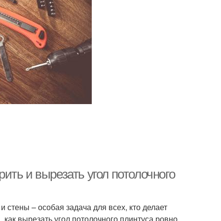
ерить и вырезать угол потолочного
 стены – особая задача для всех, кто делает
 как вырезать угол потолочного плинтуса ровно