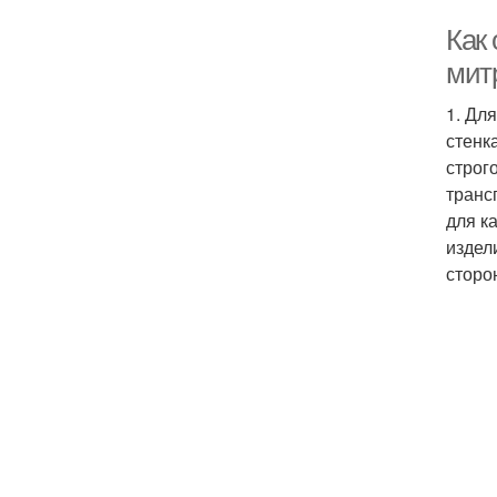
Как 
мит
1. Дл
стенк
строг
транс
для к
издел
сторо