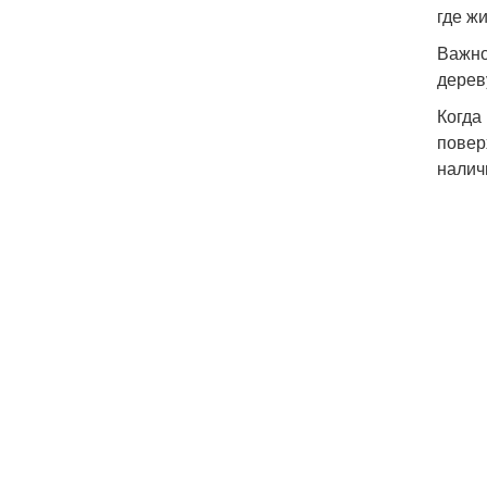
где ж
Важно
дерев
Когда
повер
налич