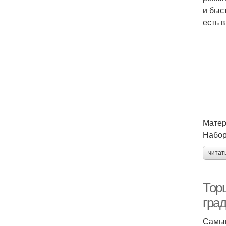
и быс
есть 
Матер
Набор
читат
Тор
гра
Самым