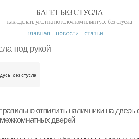
БАГЕТ БЕЗ СТУСЛА
как сделать угол на потолочном плинтусе без стусла
главная
новости
статьи
сла под рукой
дусы без стусла
 правильно отпилить наличники на дверь
 межкомнатных дверей
емлемой частью дверного блока является наличник, он допо