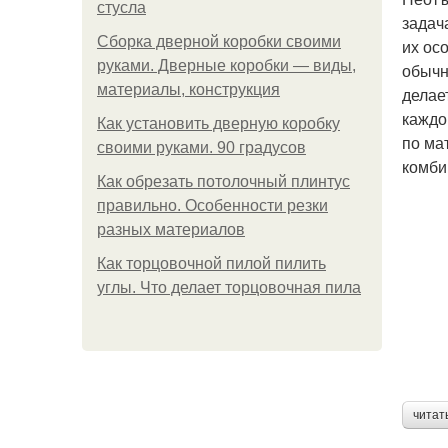
стусла
задач
Сборка дверной коробки своими
их ос
руками. Дверные коробки — виды,
обычн
материалы, конструкция
делае
каждо
Как установить дверную коробку
по ма
своими руками. 90 градусов
комби
Как обрезать потолочный плинтус
правильно. Особенности резки
разных материалов
Как торцовочной пилой пилить
углы. Что делает торцовочная пила
читат