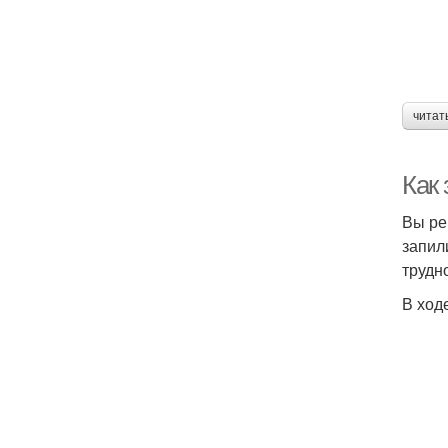
читат
Как 
Вы ре
запил
трудн
В ход