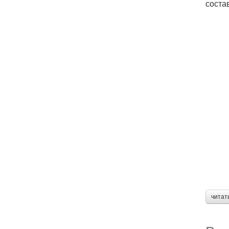
соста
читат