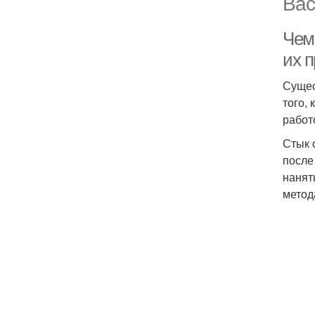
Вас
Чем 
их 
Сущес
того,
работ
Стык 
после
нанят
метод