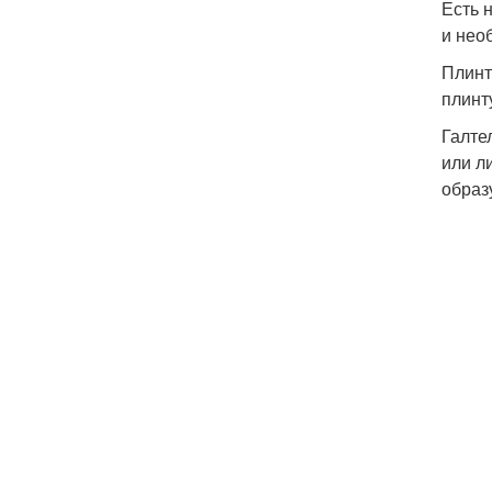
Есть 
и нео
Плинт
плинт
Галте
или л
образ