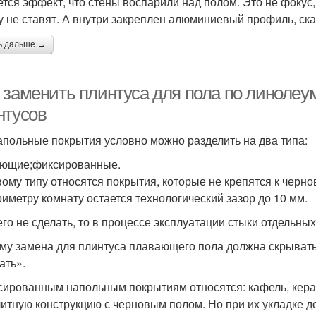
ется эффект, что стены воспарили над полом. Это не фокус
у не ставят. А внутри закреплен алюминиевый профиль, ска
ь дальше →
 заменить плинтуса для пола по линолеум
нтусов
апольные покрытия условно можно разделить на два типа:
ющие;фиксированные.
вому типу относятся покрытия, которые не крепятся к чернов
риметру комнату остается технологический зазор до 10 мм.
его не сделать, то в процессе эксплуатации стыки отдельны
му замена для плинтуса плавающего пола должна скрывать
ать».
сированным напольным покрытиям относятся: кафель, кера
итную конструкцию с черновым полом. Но при их укладке 