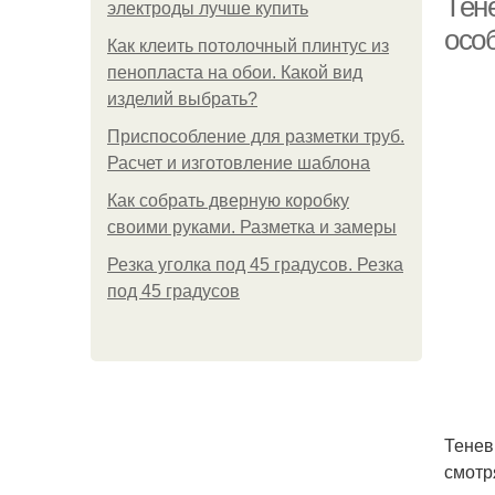
Тен
электроды лучше купить
осо
Как клеить потолочный плинтус из
пенопласта на обои. Какой вид
изделий выбрать?
Приспособление для разметки труб.
Расчет и изготовление шаблона
Как собрать дверную коробку
своими руками. Разметка и замеры
Резка уголка под 45 градусов. Резка
под 45 градусов
Тенев
смотр