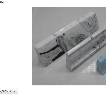
вы.
ь дальше →