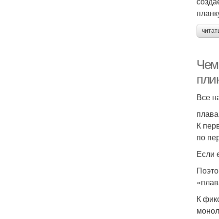
созда
планк
читат
Чем
пли
Все н
плава
К пер
по пе
Если 
Поэто
«плав
К фик
монол