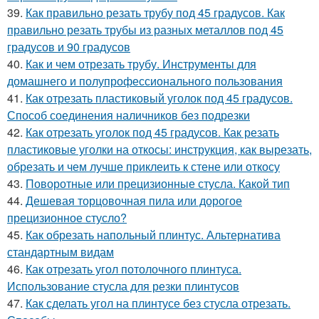
39.
Как правильно резать трубу под 45 градусов. Как
правильно резать трубы из разных металлов под 45
градусов и 90 градусов
40.
Как и чем отрезать трубу. Инструменты для
домашнего и полупрофессионального пользования
41.
Как отрезать пластиковый уголок под 45 градусов.
Способ соединения наличников без подрезки
42.
Как отрезать уголок под 45 градусов. Как резать
пластиковые уголки на откосы: инструкция, как вырезать,
обрезать и чем лучше приклеить к стене или откосу
43.
Поворотные или прецизионные стусла. Какой тип
44.
Дешевая торцовочная пила или дорогое
прецизионное стусло?
45.
Как обрезать напольный плинтус. Альтернатива
стандартным видам
46.
Как отрезать угол потолочного плинтуса.
Использование стусла для резки плинтусов
47.
Как сделать угол на плинтусе без стусла отрезать.