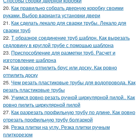
Способы сборки дверной коробки
20.
Как правильно собрать дверную коробку своими
руками. Выбор варианта установки двери
21.
Как сделать лекало для сварки трубы. Лекало для
сварки труб
22.
Т образное соединение труб шаблон. Как вырезать
седловину в круглой трубе с помощью шаблона
23.
Приспособление для разметки труб. Расчет и
изготовление шаблона
24.
Как ровно отпилить брус или доску. Как ровно
отпилить доску
25.
Чем резать пластиковые трубы для водопровода. Как
резать пластиковые трубы
26.
Учимся ровно резать ручной циркулярной пилой.. Как
ровно пилить циркулярной пилой
27.
Как разрезать профильную трубу по длине. Как ровно
отрезать профильную трубу болгаркой
28.
Резка плитки на углу. Резка плитки ручным
плиткорезом