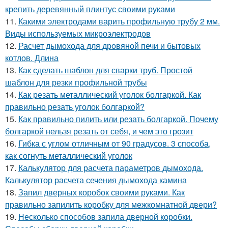
крепить деревянный плинтус своими руками
11.
Какими электродами варить профильную трубу 2 мм.
Виды используемых микроэлектродов
12.
Расчет дымохода для дровяной печи и бытовых
котлов. Длина
13.
Как сделать шаблон для сварки труб. Простой
шаблон для резки профильной трубы
14.
Как резать металлический уголок болгаркой. Как
правильно резать уголок болгаркой?
15.
Как правильно пилить или резать болгаркой. Почему
болгаркой нельзя резать от себя, и чем это грозит
16.
Гибка с углом отличным от 90 градусов. 3 способа,
как согнуть металлический уголок
17.
Калькулятор для расчета параметров дымохода.
Калькулятор расчета сечения дымохода камина
18.
Запил дверных коробок своими руками. Как
правильно запилить коробку для межкомнатной двери?
19.
Несколько способов запила дверной коробки.