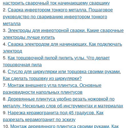
настроить сварочный ток начинающему сварщику
2.
Сварка инвертором тонкого металла. Пошаговое
руководство по свариванию инвертором тонкого
металла
3.
Электроды для инверторной сварки. Какие сварочные
электроды лучше купить
4.
Сварка электродом для начинающих. Как подключать
электрод
5.
Как торцовочной пилой пилить углы. Что делает
торцовочная пила
6.
Стусло для циркулярки или торцовка своими руками.
Как сделать торцовку из циркулярки?
7.
Монтаж внешнего угла плинтуса. Основные
разновидности напольных плинтусов
8.
Деревянные плинтуса удобно резать ножовкой по
металлу. Несколько слов об инструментах и материалах
9.
Нарезка керамогранита под 45 градусов. Как
разрезать керамогранит по эскизу
10.
Монтаж деревянного плинтуса своими руками. Как