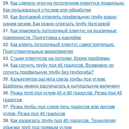
29.
Как сделать угол на потолочном плинтусе правильно.
Как пользоваться стуслом для обработки
30.
Как болгаркой отпилить профильную трубу ровно
одним резом. Как ровно отрезать трубу болгаркой
31.
Как приклеить потолочный плинтус на различные
поверхности. Подготовка к наклейке
32.
Как клеить потолочный плинтус самостоятельно.
Подготовительные мероприятия
33.
Стыки плинтусов на потолке. Корни проблемы
34.
Как согнуть трубу под 45 градусов. Возможно ли
согнуть профильную трубу без трубогиба?
35.
Калькулятор расчета среза трубы под углом.
Шаблоны можно распечатать в натуральную величину
36.
Резка труб под углом 45 и 90 градусов. Резка под 45
градусов
37.
Резка трубы под сорок пять градусов или другим
углом. Резка под 45 градусов
38.
Как разрезать трубу под 45 градусов. Технология
обрезки труб под прямым углом