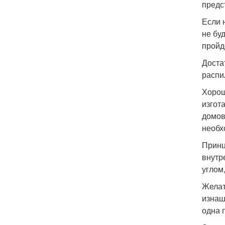
предс
Если 
не бу
пройд
Доста
распи
Хорош
изгот
домов
необх
Принц
внутр
углом
Желат
изнаш
одна 