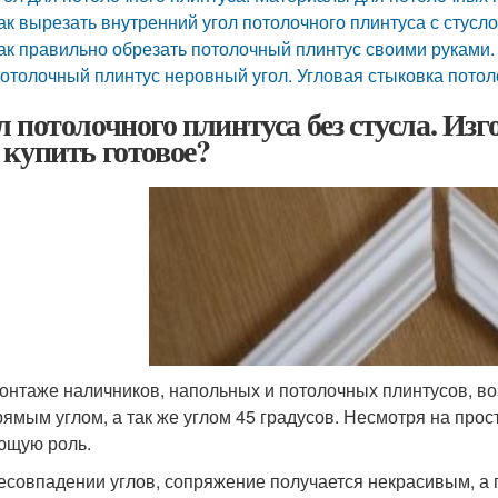
ак вырезать внутренний угол потолочного плинтуса с стусл
ак правильно обрезать потолочный плинтус своими руками.
отолочный плинтус неровный угол. Угловая стыковка потол
л потолочного плинтуса без стусла. Изг
 купить готовое?
онтаже наличников, напольных и потолочных плинтусов, во
рямым углом, а так же углом 45 градусов. Несмотря на прост
щую роль.
есовпадении углов, сопряжение получается некрасивым, а 