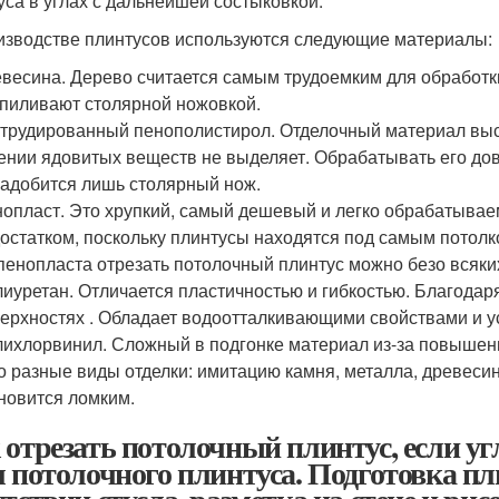
уса в углах с дальнейшей состыковкой.
изводстве плинтусов используются следующие материалы:
весина. Дерево считается самым трудоемким для обработ
пиливают столярной ножовкой.
трудированный пенополистирол. Отделочный материал высо
ении ядовитых веществ не выделяет. Обрабатывать его дово
адобится лишь столярный нож.
опласт. Это хрупкий, самый дешевый и легко обрабатываем
остатком, поскольку плинтусы находятся под самым потолк
пенопласта отрезать потолочный плинтус можно безо всяки
иуретан. Отличается пластичностью и гибкостью. Благодар
ерхностях . Обладает водоотталкивающими свойствами и у
ихлорвинил. Сложный в подгонке материал из-за повышенн
о разные виды отделки: имитацию камня, металла, древеси
новится ломким.
 отрезать потолочный плинтус, если уг
л потолочного плинтуса. Подготовка пл