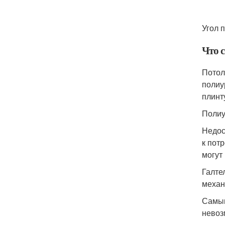
Угол 
Что 
Потол
полиу
плинту
Полиу
Недос
к пот
могут
Галте
механ
Самым
невоз