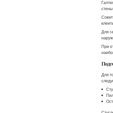
Галте
стены
Совет
клеит
Для г
наруж
При о
наибо
Подг
Для т
следу
Сту
Пил
Ос
Стусл