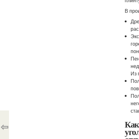
плинт
В про
Дре
рас
Экс
гор
пон
Пен
нед
Из 
Пол
пов
Пол
нег
ста
Как
⇦
уго