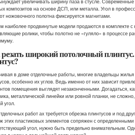
ынуждает увеличивать ширину паза в стусле. Современные 
ых композитов на основе ДСП, или металла. Угол в профес
от ножовочного полотна фиксируется магнитами.
м наиболее продвинутые модели продаются в комплекте с 
вляющие ролики, чтобы полотно не «гуляло» в процессе ра
имуму.
 резать широкий потолочный плинтус.
нтус?
чивая в доме отделочные работы, многие владельцы жилья
усов, особенно их углов. Ведь именно от них зависит привл
нтов помещения выглядят незаконченными. Догадаться, ка
ника, металлической линейки или ровной планки, не сложно
й угол.
отделочных работ ах требуется обрезка плинтусов и под дру
ж этих пластиковых элементов сопряжен с определенными 
етствующий угол, нужно быть предельно внимательным. Одн