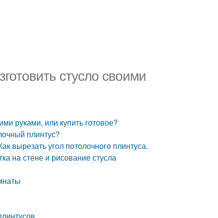
Изготовить стусло своими
оими руками, или купить готовое?
олочный плинтус?
 Как вырезать угол потолочного плинтуса.
тка на стене и рисование стусла
омнаты
плинтусов