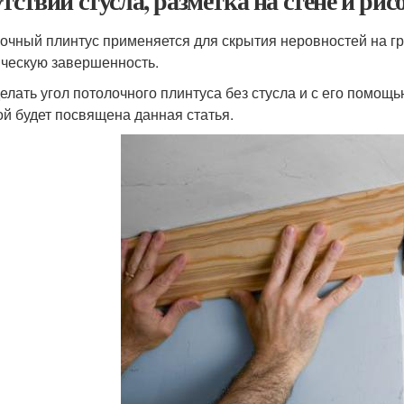
утствии стусла, разметка на стене и рис
очный плинтус применяется для скрытия неровностей на гр
ическую завершенность.
делать угол потолочного плинтуса без стусла и с его помощ
ой будет посвящена данная статья.