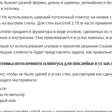
ль бывает разной формы, длины и ширины, рельефная и без
 и потолка.
! Не использовать широкий потолочный плинтус на низкие с
ь на высокие стены. Для стен высотой 2.75 м часто примен
алтели продается фурнитура в виде уголков, сделанных из т
ные и внутренние. Они приклеиваются в углах комнаты, в к
тказе от использования уголков и принятия решения стыков
льшую сложность будет представлять задача, как правильно
отовка потолочного плинтуса для поклейки в углах
ого, чтобы не было щелей в углах стен, рассмотрим как сде
ющего инструмента:
сло
а по металлу
трый нож
о представляет собой лоток с прорезями под определенным 