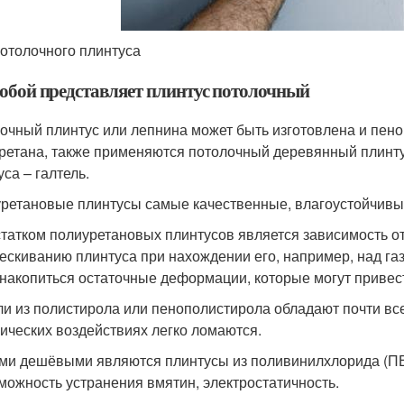
потолочного плинтуса
собой представляет плинтус потолочный
очный плинтус или лепнина может быть изготовлена и пен
ретана, также применяются потолочный деревянный плинту
са – галтель.
ретановые плинтусы самые качественные, влагоустойчивые
татком полиуретановых плинтусов является зависимость от
рескиванию плинтуса при нахождении его, например, над газ
 накопиться остаточные деформации, которые могут привест
ли из полистирола или пенополистирола обладают почти в
ических воздействиях легко ломаются.
и дешёвыми являются плинтусы из поливинилхлорида (ПВХ
можность устранения вмятин, электростатичность.