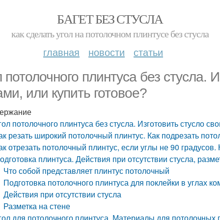
БАГЕТ БЕЗ СТУСЛА
как сделать угол на потолочном плинтусе без стусла
главная
новости
статьи
л потолочного плинтуса без стусла. 
ами, или купить готовое?
ержание
гол потолочного плинтуса без стусла. Изготовить стусло св
ак резать широкий потолочный плинтус. Как подрезать пот
ак отрезать потолочный плинтус, если углы не 90 градусов.
одготовка плинтуса. Действия при отсутствии стусла, разме
Что собой представляет плинтус потолочный
Подготовка потолочного плинтуса для поклейки в углах к
Действия при отсутствии стусла
Разметка на стене
гол для потолочного плинтуса. Материалы для потолочных 