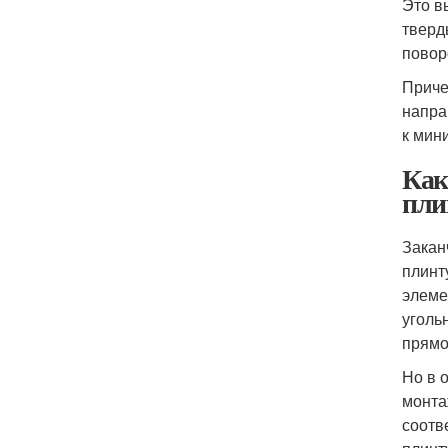
Это в
тверд
повор
Приче
напра
к мин
Как
пли
Закан
плинт
элеме
уголь
прямо
Но в 
монта
соотв