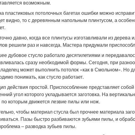
тавляется возможным.
на пластиковых потолочных багетах ошибки можно исправит
дет видно, то с деревянным напольным плинтусом, а особен
ет.
точно давно, когда все плинтусы изготавливали из дерева 
лов решили раз и навсегда. Мастера придумали приспособл
ее дубовое стусло работало десятилетиями и передавалос
авливалась сразу необходимой формы. Сегодня, при разноо
ладелец может выполнить потолок «как в Смольном». Но для
одимо понимать, как стусло работает.
ип действия простой. Приспособление представляет собой
енний угол которого укладывается заготовка. На вертикал
, по которым движется лезвие пилы или нож.
ельно, чтобы материал стусла был прочнее материала заго
иваться. Пазы быстро разбиваются зубьями пилы, и обработ
проблема – разводка зубьев пилы.