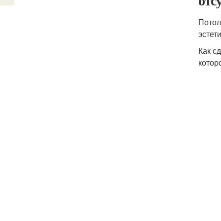
отс
Потол
эстет
Как с
котор