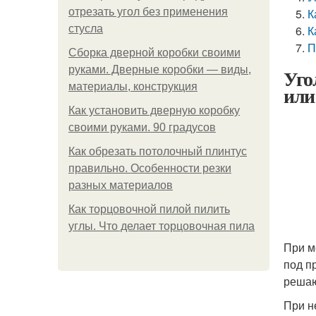
отрезать угол без применения
К
стусла
К
П
Сборка дверной коробки своими
руками. Дверные коробки — виды,
Уго
материалы, конструкция
или
Как установить дверную коробку
своими руками. 90 градусов
Как обрезать потолочный плинтус
правильно. Особенности резки
разных материалов
Как торцовочной пилой пилить
углы. Что делает торцовочная пила
При м
под п
решаю
При н