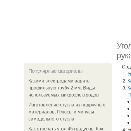
Уго
рук
Сод
Популярные материалы
У
К
Какими электродами варить
К
профильную трубу 2 мм. Виды
П
используемых микроэлектродов
Изготовление стусла из подручных
материалов. Плюсы и минусы
самодельного стусла
Как отрезать угол 45 градусов. Как
У