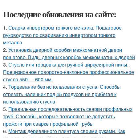
Последние обновления на сайте:
1.
Сварка инвертором тонкого металла. Пошаговое
руководство по свариванию инвертором тонкого
металла
2.
Установка дверной коробки межкомнатной двери
пошагово. Виды дверных коробок межкомнатных дверей
3.
Стусло или торцовка для ручной циркулярной пилы..
Прецизионное поворотно-наклонное профессиональное
стусло 550 — 600 мм.
4.
Торцевание без использования стусла. Способы
отрезать наличник под 45 градусов не прибегая к
использованию стусла
5.
Правильная последовательность сварки профильных
труб. Способы, которые позволяют не допустить
прожоги при сварке профильной трубы
6.
Монтаж деревянного плинтуса своими руками. Как