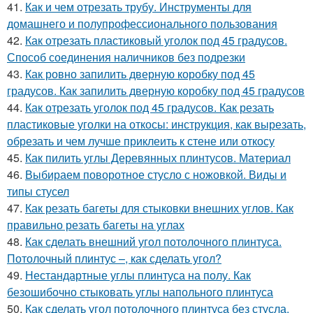
41.
Как и чем отрезать трубу. Инструменты для
домашнего и полупрофессионального пользования
42.
Как отрезать пластиковый уголок под 45 градусов.
Способ соединения наличников без подрезки
43.
Как ровно запилить дверную коробку под 45
градусов. Как запилить дверную коробку под 45 градусов
44.
Как отрезать уголок под 45 градусов. Как резать
пластиковые уголки на откосы: инструкция, как вырезать,
обрезать и чем лучше приклеить к стене или откосу
45.
Как пилить углы Деревянных плинтусов. Материал
46.
Выбираем поворотное стусло с ножовкой. Виды и
типы стусел
47.
Как резать багеты для стыковки внешних углов. Как
правильно резать багеты на углах
48.
Как сделать внешний угол потолочного плинтуса.
Потолочный плинтус –, как сделать угол?
49.
Нестандартные углы плинтуса на полу. Как
безошибочно стыковать углы напольного плинтуса
50.
Как сделать угол потолочного плинтуса без стусла.