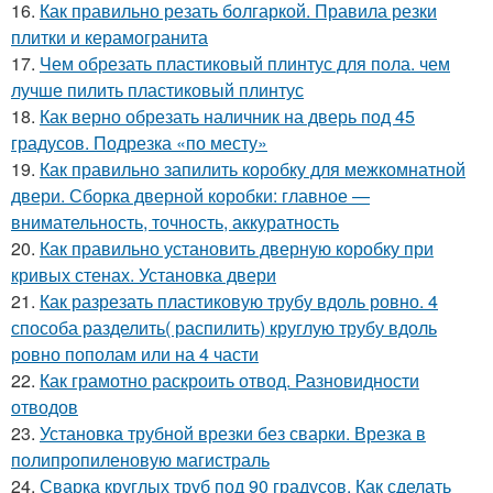
16.
Как правильно резать болгаркой. Правила резки
плитки и керамогранита
17.
Чем обрезать пластиковый плинтус для пола. чем
лучше пилить пластиковый плинтус
18.
Как верно обрезать наличник на дверь под 45
градусов. Подрезка «по месту»
19.
Как правильно запилить коробку для межкомнатной
двери. Сборка дверной коробки: главное —
внимательность, точность, аккуратность
20.
Как правильно установить дверную коробку при
кривых стенах. Установка двери
21.
Как разрезать пластиковую трубу вдоль ровно. 4
способа разделить( распилить) круглую трубу вдоль
ровно пополам или на 4 части
22.
Как грамотно раскроить отвод. Разновидности
отводов
23.
Установка трубной врезки без сварки. Врезка в
полипропиленовую магистраль
24.
Сварка круглых труб под 90 градусов. Как сделать