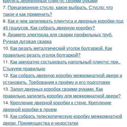
крепить деревянный плинтус своими руками
7.
Прецизионное стусло, какое выбрать. Стусло: что
такое и как применить?
8.
Как и чем запиливать плинтуса и дверные коробки под
45 градусов. Как собрать дверную коробку?
9.
Диаметр электрода для сварки профильных труб.
Ручная дуговая сварка
10.
Как резать металлический уголок болгаркой. Как
правильно резать уголок болгаркой?
11.
Как аккуратно состыковать напольный плинтус при..
Стыкуем правильно
12.
Как собрать дверную коробку межкомнатной двери и
установить. Требования к проёму и его подготовке
13.
Запил дверных коробок своими руками. Как
правильно запилить коробку для межкомнатной двери?
14.
Крепление дверной коробки к стене. Крепление
дверной коробки в проем
15.
Как собрать телескопическую коробку межкомнатной
двери. Преимущества и недостатки