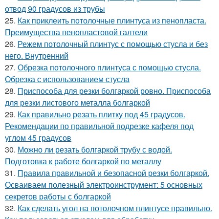
отвод 90 градусов из трубы
25.
Как приклеить потолочные плинтуса из пенопласта.
Преимущества пенопластовой галтели
26.
Режем потолочный плинтус с помощью стусла и без
него. Внутренний
27.
Обрезка потолочного плинтуса с помощью стусла.
Обрезка с использованием стусла
28.
Приспособа для резки болгаркой ровно. Приспособа
для резки листового металла болгаркой
29.
Как правильно резать плитку под 45 градусов.
Рекомендации по правильной подрезке кафеля под
углом 45 градусов
30.
Можно ли резать болгаркой трубу с водой.
Подготовка к работе болгаркой по металлу
31.
Правила правильной и безопасной резки болгаркой.
Осваиваем полезный электроинструмент: 5 основных
секретов работы с болгаркой
32.
Как сделать угол на потолочном плинтусе правильно.