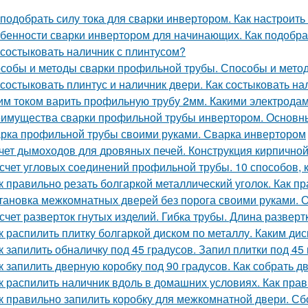
 подобрать силу тока для сварки инвертором. Как настрои
бенности сварки инвертором для начинающих. Как подобра
 состыковать наличник с плинтусом?
собы и методы сварки профильной трубы. Способы и мето
 состыковать плинтус и наличник двери. Как состыковать на
им током варить профильную трубу 2мм. Какими электрода
имущества сварки профильной трубы инвертором. Основны
рка профильной трубы своими руками. Сварка инвертором
чет дымоходов для дровяных печей. Конструкция кирпично
счет угловых соединений профильной трубы. 10 способов, 
к правильно резать болгаркой металлический уголок. Как пр
тановка межкомнатных дверей без порога своими руками. 
счет разверток гнутых изделий. Гибка трубы. Длина развертк
к распилить плитку болгаркой диском по металлу. Каким дис
к запилить обналичку под 45 градусов. Запил плитки под 45
к запилить дверную коробку под 90 градусов. Как собрать 
к распилить наличник вдоль в домашних условиях. Как прав
к правильно запилить коробку для межкомнатной двери. Сб