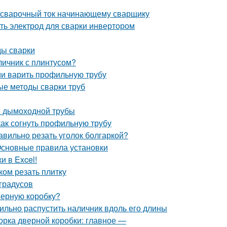
ть сварочный ток начинающему сварщику
ть электрод для сварки инвертором
ды сварки
личник с плинтусом?
ми варить профильную трубу
е методы сварки труб
й дымоходной трубы
как согнуть профильную трубу
авильно резать уголок болгаркой?
Основные правила установки
и в Excel!
ком резать плитку
 градусов
дверную коробку?
ильно распустить наличник вдоль его длины
орка дверной коробки: главное —