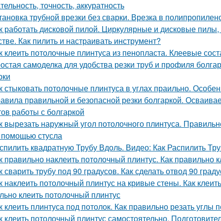
тельность, точность, аккуратность
тановка трубной врезки без сварки. Врезка в полипропиле
к работать дисковой пилой. Циркулярные и дисковые пилы
стве. Как пилить и настраивать инструмент?
к клеить потолочные плинтуса из пенопласта. Клеевые сос
остая самоделка для удобства резки труб и профиля болг
рки
к стыковать потолочные плинтуса в углах праильно. Особе
авила правильной и безопасной резки болгаркой. Осваива
тов работы с болгаркой
к вырезать наружный угол потолочного плинтуса. Правиль
с помощью стусла
спилить квадратную Трубу Вдоль. Видео: Как Распилить Тр
к правильно наклеить потолочный плинтус. Как правильно к
к сварить трубу под 90 градусов. Как сделать отвод 90 град
к наклеить потолочный плинтус на кривые стены. Как клеит
льно клеить потолочный плинтус
к клеить плинтуса под потолок. Как правильно резать углы 
к клеить потолочный плинтус самостоятельно. Подготовит