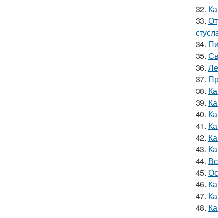
32.
Ка
33.
От
стусл
34.
Пи
35.
Св
36.
Ле
37.
Пр
38.
Ка
39.
Ка
40.
Ка
41.
Ка
42.
Ка
43.
Ка
44.
Вс
45.
Ос
46.
Ка
47.
Ка
48.
Ка