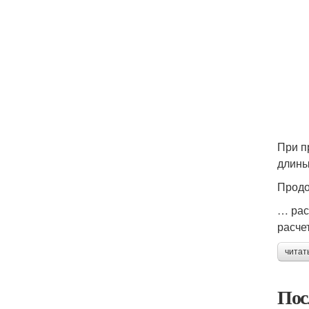
При п
длины
Прод
… рас
расче
читат
Пос