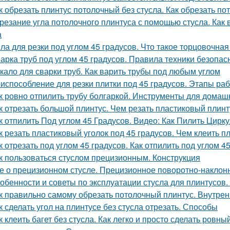
к обрезать плинтус потолочный без стусла. Как обрезать по
резание угла потолочного плинтуса с помощью стусла. Как
а
ла для резки под углом 45 градусов. Что такое торцовочная
арка труб под углом 45 градусов. Правила техники безопас
кало для сварки труб. Как варить трубы под любым углом
испособление для резки плитки под 45 градусов. Этапы ра
к ровно отпилить трубу болгаркой. Инструменты для дома
к отрезать большой плинтус. Чем резать пластиковый плинт
к отпилить Под углом 45 Градусов. Видео: Как Пилить Цирк
к резать пластиковый уголок под 45 градусов. Чем клеить п
к отрезать под углом 45 градусов. Как отпилить под углом 4
к пользоваться стуслом прецизионным. Конструкция
е о прецизионном стусле. Прецизионное поворотно-наклон
обенности и советы по эксплуатации стусла для плинтусов. 
к правильно самому обрезать потолочный плинтус. Внутре
к сделать угол на плинтусе без стусла отрезать. Способы
к клеить багет без стусла. Как легко и просто сделать ровн