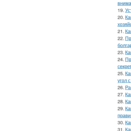
внима
19.
Ус
20.
Ка
хозяй
21.
Ка
22.
Пр
болга
23.
Ка
24.
Пр
секре
25.
Ка
угол 
26.
Ра
27.
Ка
28.
Ка
29.
Ка
прави
30.
Ка
31.
Ка