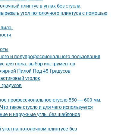
толочный плинтус в углах без стусла
 вырезать угол потолочного плинтуса с помощью
 пила.
ности
боты
шнего и полупрофессионального пользования
ус для пола: выбор инструментов
улярной Пилой Под 45 Градусов
ластиковый уголок
5 градусов
ное профессиональное стусло 550 — 600 мм.
Что такое стусло и для чего используется
нние и наружные углы без шаблонов
ый угол на потолочном плинтусе без