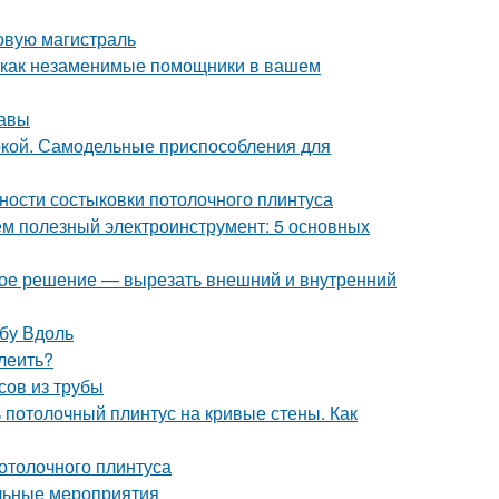
новую магистраль
, как незаменимые помощники в вашем
тавы
аркой. Самодельные приспособления для
нности состыковки потолочного плинтуса
ем полезный электроинструмент: 5 основных
ное решение — вырезать внешний и внутренний
убу Вдоль
леить?
усов из трубы
ь потолочный плинтус на кривые стены. Как
потолочного плинтуса
ельные мероприятия