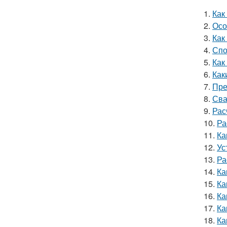
1.
Как
2.
Осо
3.
Как
4.
Спо
5.
Как
6.
Как
7.
Пре
8.
Сва
9.
Рас
10.
Ра
11.
Ка
12.
Ус
13.
Ра
14.
Ка
15.
Ка
16.
Ка
17.
Ка
18.
Ка