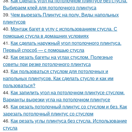
38.
Как сделать угол на потолочном плинтусе без стусла.
Выбираем клей для потолочного плинтуса
39.
Чем вырезать Плинтус на полу. Виды напольных
плинтусов
40.
Монтаж багет в углу с использованием стусла. С
помощью стусла в домашних условиях
41.
Как сделать наружный угол потолочного плинтуса.
Первый способ — с помощью стусла
42.
Как резать багеты на углах стуслом. Полезные
советы при резке потолочного плинтуса
43.
Как пользоваться стуслом для потолочных и
напольных плинтусов. Как сделать стусло и как им
пользоваться?
44.
Как запилить угол на потолочном плинтусе стуслом.
Варианты вырезки угла на потолочном плинтусе
45.
Как резать потолочный плинтус со стуслом и без. Как
зарезать потолочный плинтус со стуслом
46.
Как резать углы плинтуса без стусла. Использование
стусла