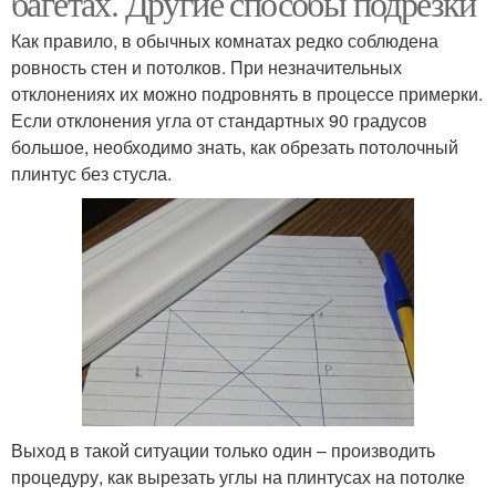
багетах. Другие способы подрезки
Как правило, в обычных комнатах редко соблюдена
ровность стен и потолков. При незначительных
отклонениях их можно подровнять в процессе примерки.
Внешние углы
Внутренний угол
Если отклонения угла от стандартных 90 градусов
большое, необходимо знать, как обрезать потолочный
плинтус без стусла.
Потолочные плинтусы
Плинтус с помощью
Угол на потолочном
Напольный плинтус
плинтусе
Плинтус под
Выход в такой ситуации только один – производить
И напольные плинтусы
внутренние углы
процедуру, как вырезать углы на плинтусах на потолке