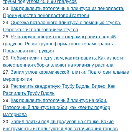
трубы под углом 45 и 90 градусов
23.
Как приклеить потолочные плинтуса из пенопласта.
Преимущества пенопластовой галтели
24.
Обрезка потолочного плинтуса с помощью стусла.
Обрезка с использованием стусла
25.
Резка крупноформатного керамогранита под 45
градусов. Резка крупноформатного керамогранита:
Пошаговая инструкция
26.
Лобзик пилит под углом, как исправить. Как износ и
качественная сборка влияют на кривизну распила
27.
Запил углов керамической плитки. Подготовительные
мероприятия
28.
Распилить квадратную Трубу Вдоль. Видео: Как
Распилить Трубу Вдоль
29.
Как приклеить потолочный плинтус на обои.
Потолочный плинтус на обои, как клеить: подбор
материала
30.
Запил плитки под 45 градусов на станке. Какие
инструменты используются для затачивания торцов