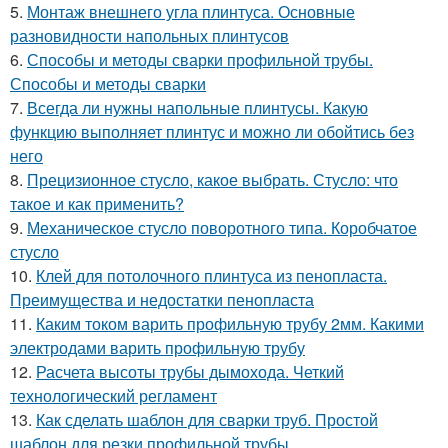
5.
Монтаж внешнего угла плинтуса. Основные
разновидности напольных плинтусов
6.
Способы и методы сварки профильной трубы.
Способы и методы сварки
7.
Всегда ли нужны напольные плинтусы. Какую
функцию выполняет плинтус и можно ли обойтись без
него
8.
Прецизионное стусло, какое выбрать. Стусло: что
такое и как применить?
9.
Механическое стусло поворотного типа. Коробчатое
стусло
10.
Клей для потолочного плинтуса из пенопласта.
Преимущества и недостатки пенопласта
11.
Каким током варить профильную трубу 2мм. Какими
электродами варить профильную трубу
12.
Расчета высоты трубы дымохода. Четкий
технологический регламент
13.
Как сделать шаблон для сварки труб. Простой
шаблон для резки профильной трубы