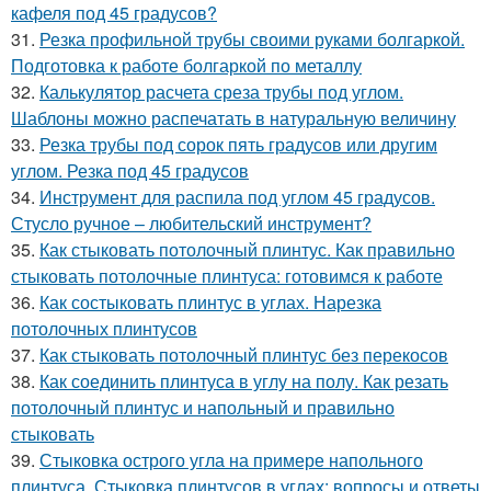
кафеля под 45 градусов?
31.
Резка профильной трубы своими руками болгаркой.
Подготовка к работе болгаркой по металлу
32.
Калькулятор расчета среза трубы под углом.
Шаблоны можно распечатать в натуральную величину
33.
Резка трубы под сорок пять градусов или другим
углом. Резка под 45 градусов
34.
Инструмент для распила под углом 45 градусов.
Стусло ручное – любительский инструмент?
35.
Как стыковать потолочный плинтус. Как правильно
стыковать потолочные плинтуса: готовимся к работе
36.
Как состыковать плинтус в углах. Нарезка
потолочных плинтусов
37.
Как стыковать потолочный плинтус без перекосов
38.
Как соединить плинтуса в углу на полу. Как резать
потолочный плинтус и напольный и правильно
стыковать
39.
Стыковка острого угла на примере напольного
плинтуса. Стыковка плинтусов в углах: вопросы и ответы