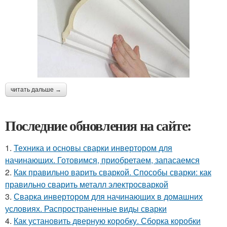
читать дальше →
Последние обновления на сайте:
1.
Техника и основы сварки инвертором для
начинающих. Готовимся, приобретаем, запасаемся
2.
Как правильно варить сваркой. Способы сварки: как
правильно сварить металл электросваркой
3.
Сварка инвертором для начинающих в домашних
условиях. Распространенные виды сварки
4.
Как установить дверную коробку. Сборка коробки