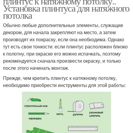
плинтус к натяжному потолку..
Установка плинтуса для натяжного
потолка
Обычно любые дополнительные элементы, служащие
Напольные плинтусы
Гибкий плинтус
декором, для начала закрепляют на место, а затем
производят их покраску, если она необходима. Однако
тут есть свои тонкости: если плинтус расположен близко
к полотну, при окраске его можно испачкать, поэтому
Пластиковые плинтусы
Пластиковый плинтус
рекомендуется сначала произвести окраску, и только
после этого начинать монтаж.
Прежде, чем крепить плинтус к натяжному потолку,
необходимо приобрести инструменты для этой работы:
Деревянный плинтус
Металлический плинтус
Плинтусы для
Плинтус для линолеума
линолеума