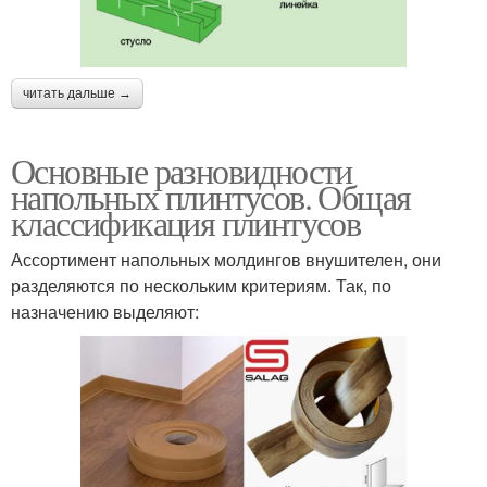
Полиуретановый
Напольный плинтус
плинтус
читать дальше →
Основные разновидности
напольных плинтусов. Общая
Плинтусы в цвет
Плинтус в цвет
классификация плинтусов
Ассортимент напольных молдингов внушителен, они
разделяются по нескольким критериям. Так, по
назначению выделяют:
Плинтус в углах