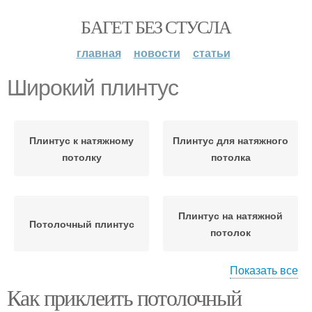
БАГЕТ БЕЗ СТУСЛА
главная
новости
статьи
Широкий плинтус
Плинтус к натяжному
Плинтус для натяжного
потолку
потолка
Плинтус на натяжной
Потолочный плинтус
потолок
Показать все
Как приклеить потолочный
Плинтусы для натяжных
Плинтус на обои
потолков