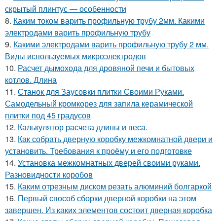
скрытый плинтус — особенности
8.
Каким током варить профильную трубу 2мм. Какими
электродами варить профильную трубу
9.
Какими электродами варить профильную трубу 2 мм.
Виды используемых микроэлектродов
10.
Расчет дымохода для дровяной печи и бытовых
котлов. Длина
11.
Станок для Заусовки плитки Своими Руками.
Самодельный кромкорез для запила керамической
плитки под 45 градусов
12.
Калькулятор расчета длины и веса.
13.
Как собрать дверную коробку межкомнатной двери и
установить. Требования к проёму и его подготовке
14.
Установка межкомнатных дверей своими руками.
Разновидности коробов
15.
Каким отрезным диском резать алюминий болгаркой
16.
Первый способ сборки дверной коробки на этом
завершен. Из каких элементов состоит дверная коробка