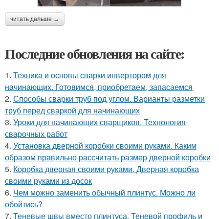
читать дальше →
Последние обновления на сайте:
1.
Техника и основы сварки инвертором для
начинающих. Готовимся, приобретаем, запасаемся
2.
Способы сварки труб под углом. Варианты разметки
труб перед сваркой для начинающих
3.
Уроки для начинающих сварщиков. Технология
сварочных работ
4.
Установка дверной коробки своими руками. Каким
образом правильно рассчитать размер дверной коробки
5.
Коробка дверная своими руками. Дверная коробка
своими руками из досок
6.
Чем можно заменить обычный плинтус. Можно ли
обойтись?
7.
Теневые швы вместо плинтуса. Теневой профиль и