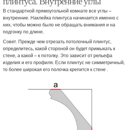
плинтуса. Внутренние углы
В стандартной прямоугольной комнате все углы –
внутренние. Наклейка плинтуса начинается именно с
Плинтусы при
них, чтобы можно было не обращать внимания и на
Углы на плинтусах
нестандартных углах
подгонку по длине.
Совет. Прежде чем отрезать потолочный плинтус,
определитесь, какой стороной он будет примыкать к
Угол на потолочном
стене, а какой – к потолку. Это зависит от рельефа
Готовые углы
плинтусе
изделия и его профиля. Если плинтус не симметричный,
то более широкая его полочка крепится к стене .
Углы для потолочного
плинтуса