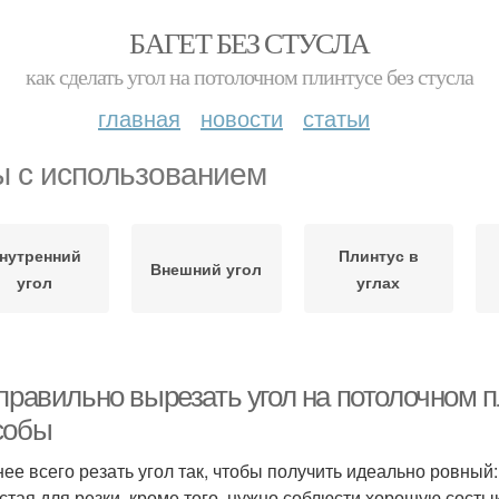
БАГЕТ БЕЗ СТУСЛА
как сделать угол на потолочном плинтусе без стусла
главная
новости
статьи
ы с использованием
нутренний
Плинтус в
Внешний угол
угол
углах
правильно вырезать угол на потолочном п
собы
ее всего резать угол так, чтобы получить идеально ровный
стая для резки, кроме того, нужно соблюсти хорошую состы