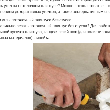
ть угол на потолочном плинтусе? Можно воспользоваться нес
нением декоративных уголков, а также альтернативным сп
 углы потолочный плинтуса без стусла
равильно резать потолочный плинтус без стусла? Для рабо
ьшой кусочек плинтуса, канцелярский нож (для полистирола
ьных материалов), линейка.