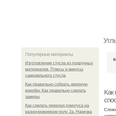
Угл
Популярные материалы
В
Изготовление стусла из подручных
материалов. Плюсы и минусы
самодельного стусла
Как правильно собрать дверную
коробку. Как правильно сделать
Как 
замеры
спо
Как сделать переход плинтуса на
Сложн
разноуровневом полу. 2а. Нарезка
непро