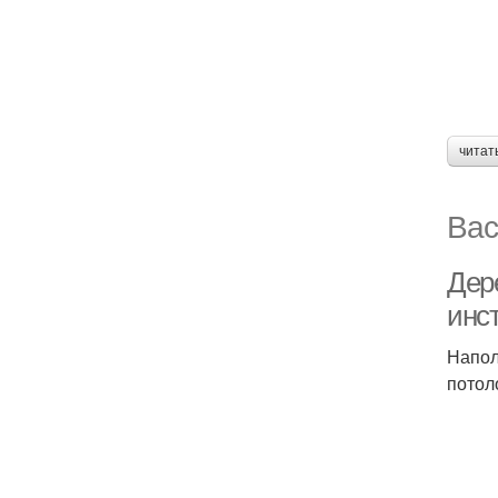
читат
Вас
Дер
инс
Напол
потол