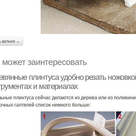
ь дальше →
 может заинтересовать
евянные плинтуса удобно резать ножовкой
трументах и материалах
ьные плинтуса сейчас делаются из дерева или из поливинил
очных галтелей список немного больше: