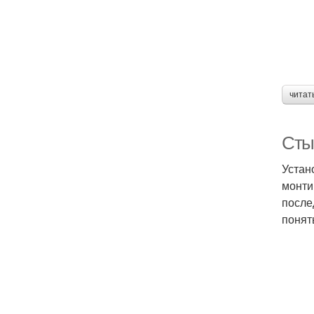
читат
Сты
Устан
монти
после
понят