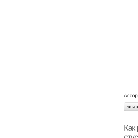
Ассор
читат
Как
сту