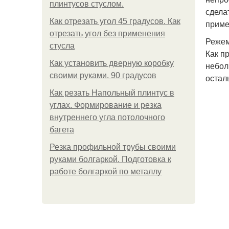
плинтусов стуслом.
сдела
Как отрезать угол 45 градусов. Как
приме
отрезать угол без применения
Режем
стусла
Как п
Как установить дверную коробку
небол
своими руками. 90 градусов
остал
Как резать Напольный плинтус в
углах. Формирование и резка
внутреннего угла потолочного
багета
Резка профильной трубы своими
руками болгаркой. Подготовка к
работе болгаркой по металлу