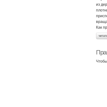
из де
плотн
присп
враща
Как п
читат
Пра
Чтобы