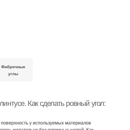
Фабричные
углы
линтусе. Как сделать ровный угол:
: поверхность у используемых материалов
ковку, желательно без огромных щелей. Как