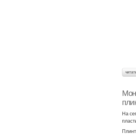
читат
Мон
пли
На се
пласт
Плинт