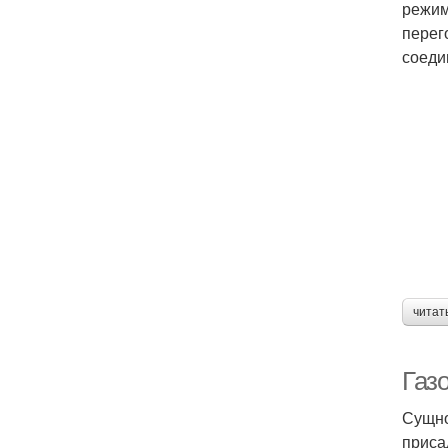
режим
перег
соеди
читат
Газ
Сущно
приса