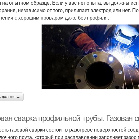
 на опытном образце. Если у вас нет опыта, вы должны исп
орания, независимо от того, прилипает электрод или нет. 
нения с хорошим проваром даже без профиля.
ь дальше →
овая сварка профильной трубы. Газовая с
сть газовой сварки состоит в разогреве поверхностей сое
дочного прута, который при расплавлении заполняет зазор