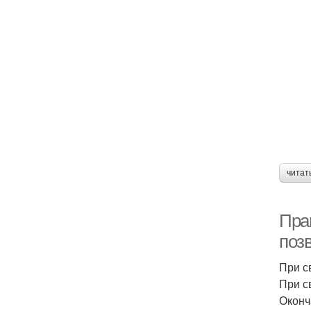
читат
Пра
поз
При с
При с
Оконч