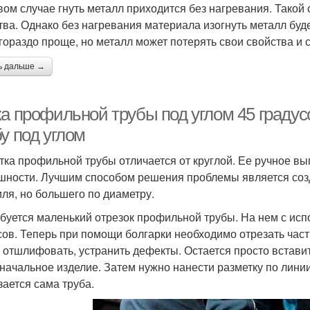
вом случае гнуть металл приходится без нагревания. Такой 
тва. Однако без нагревания материала изогнуть металл буд
 гораздо проще, но металл может потерять свои свойства и 
ь дальше →
ка профильной трубы под углом 45 градус
у под углом
тка профильной трубы отличается от круглой. Ее ручное в
шности. Лучшим способом решения проблемы является созд
ля, но большего по диаметру.
буется маленький отрезок профильной трубы. На нем с исп
сов. Теперь при помощи болгарки необходимо отрезать част
 отшлифовать, устранить дефекты. Остается просто вставит
начальное изделие. Затем нужно нанести разметку по лини
зается сама труба.