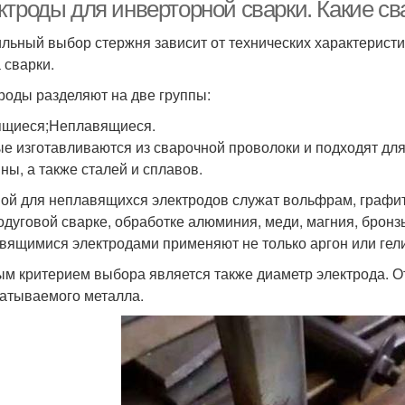
ктроды для инверторной сварки. Какие с
льный выбор стержня зависит от технических характеристи
 сварки.
роды разделяют на две группы:
щиеся;Неплавящиеся.
е изготавливаются из сварочной проволоки и подходят для
ны, а также сталей и сплавов.
ой для неплавящихся электродов служат вольфрам, графит 
одуговой сварке, обработке алюминия, меди, магния, бронзы
вящимися электродами применяют не только аргон или гелий
м критерием выбора является также диаметр электрода. О
атываемого металла.