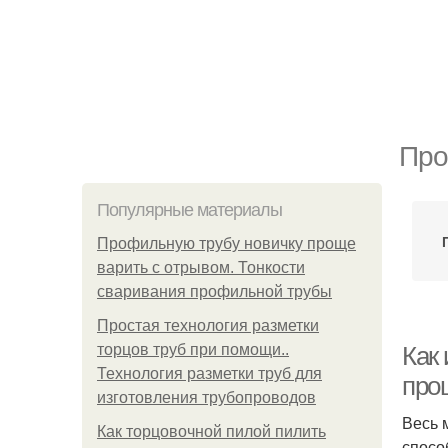
Про
Популярные материалы
Профильную трубу новичку проще
варить с отрывом. Тонкости
сваривания профильной трубы
Простая технология разметки
торцов труб при помощи..
Как
Технология разметки труб для
про
изготовления трубопроводов
Весь 
Как торцовочной пилой пилить
спосо