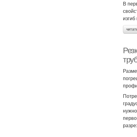
В пер
свойс
изгиб
читат
Рез
труб
Разме
погре
профи
Потре
граду
нужно
перво
разре