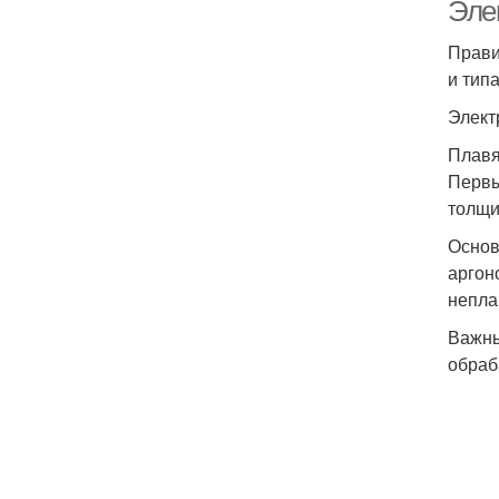
Эле
Прави
и типа
Элект
Плавя
Первы
толщи
Основ
аргон
непла
Важны
обраб