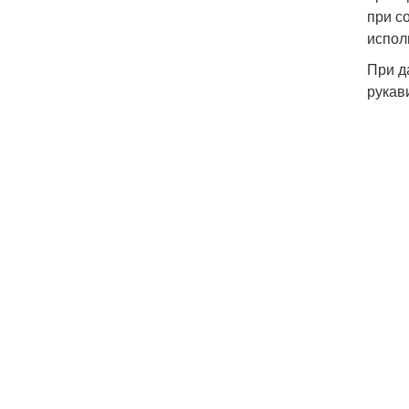
при с
испол
При д
рукав