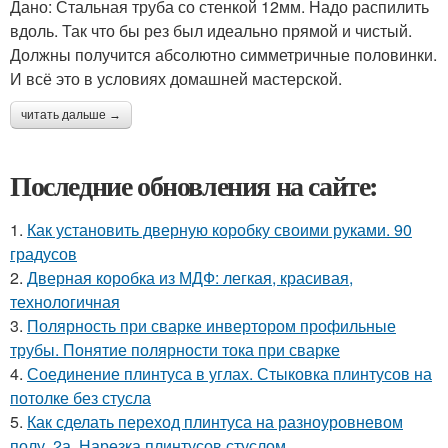
Дано: Стальная труба со стенкой 12мм. Надо распилить
вдоль. Так что бы рез был идеально прямой и чистый.
Должны получится абсолютно симметричные половинки.
И всё это в условиях домашней мастерской.
читать дальше →
Последние обновления на сайте:
1.
Как установить дверную коробку своими руками. 90
градусов
2.
Дверная коробка из МДФ: легкая, красивая,
технологичная
3.
Полярность при сварке инвертором профильные
трубы. Понятие полярности тока при сварке
4.
Соединение плинтуса в углах. Стыковка плинтусов на
потолке без стусла
5.
Как сделать переход плинтуса на разноуровневом
полу. 2а. Нарезка плинтусов стуслом.