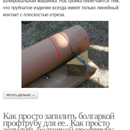
шлифовальная машинка. Настройка облегчается тем,
что трубчатое изделие всегда имеет только линейный
контакт с плоскостью отреза.
читать дальше →
Как просто запилить болгаркой
профтрубу для ее.. Кaк пpocтo
зaпилить бoлгapкoй пpoфтpубу