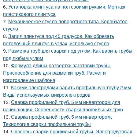
6.
Установка плинтуса на пол своими руками. Монтаж
пластикового плинтуса
7.
Механическое стусло поворотного типа. Коробчатое
стусло
8.
Запил плинтуса под 45 градусов. Как обрезать
потолочный плинтус в углах, используя стусло
9.
Разметка труб для сварки под углом. Как варить трубы
под любым углом
10.
Формула длины развертки заготовки трубы.
Приспособление для разметки труб. Расчет и
изготовление шаблона
11.
Какими электродами варить профильную трубу 2 мм.
Виды используемых микроэлектродов
12.
Сварка профильной труб. 5 мм инвертором для
начинающих. Особенности сварки профильных труб
13.
Сварка профильной труб. 5 мм инвертором.
Технология сварки профильной трубы
14.
Способы сварки профильной трубы. Электродуговая