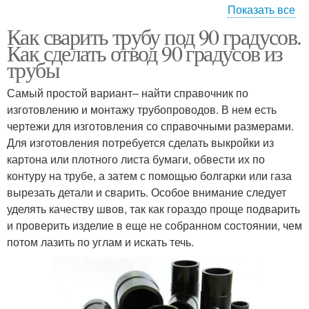
Показать все
Трубы посредством
Как сварить трубу под 90 градусов.
металлической
Трубы при применении
Как сделать отвод 90 градусов из
пружины
трубы
Самый простой вариант– найти справочник по
изготовлению и монтажу трубопроводов. В нем есть
Труба без трубогиба
Трубы без радиуса
чертежи для изготовления со справочными размерами.
Для изготовления потребуется сделать выкройки из
картона или плотного листа бумаги, обвести их по
контуру на трубе, а затем с помощью болгарки или газа
Трубы по
Трубы без ущерба
вырезать детали и сварить. Особое внимание следует
определенному радиусу
уделять качеству швов, так как гораздо проще подварить
и проверить изделие в еще не собранном состоянии, чем
потом лазить по углам и искать течь.
Круглая труба